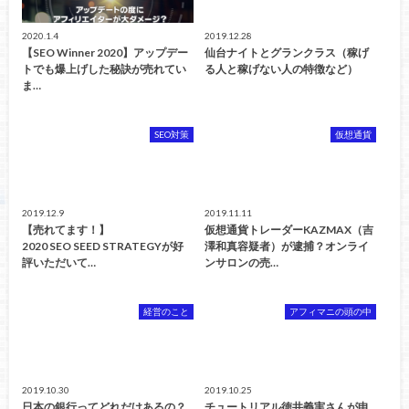
2020.1.4
2019.12.28
【SEO Winner 2020】アップデー
仙台ナイトとグランクラス（稼げ
トでも爆上げした秘訣が売れてい
る人と稼げない人の特徴など）
ま…
SEO対策
仮想通貨
2019.12.9
2019.11.11
【売れてます！】
仮想通貨トレーダーKAZMAX（吉
2020 SEO SEED STRATEGYが好
澤和真容疑者）が逮捕？オンライ
評いただいて…
ンサロンの売…
経営のこと
アフィマニの頭の中
2019.10.30
2019.10.25
日本の銀行ってどれだけあるの？
チュートリアル徳井義実さんが申