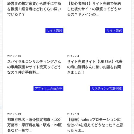
経営者の想定家賃から勝手に年商
【初心者向け】サイト売買で契約
を推測！経営者はどれくらい稼い
した後のサイトの譲渡ってどうや
でいる？？
るの？ドメインの…
サイト売買
サイト売買
2019.7.10
2019.7.4
スパイラルコンサルティングさん
サイト売買サイト【UREBA】代表
の事業譲渡やサイト売買ってどう
の海山龍明さんに熱いお話をお聞
なの？仲介手数料…
きました！
アフィマニの頭の中
リスティング広告関連
2019.6.13
2019.6.3
都道府県名・政令指定都市・100
【悲報】yahooプロモーション広
万都市・県庁所在地・駅名・23区
告は6/3を迎えてどうなった？と思
名など一覧で…
ったらま…