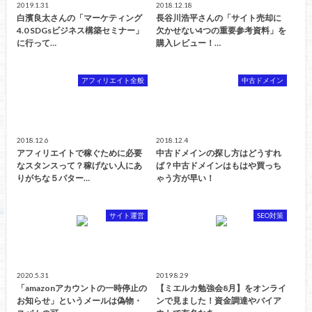
2019.1.31
2018.12.18
白濱良太さんの「マーケティング
長谷川浩平さんの「サイト売却に
4.0 SDGsビジネス構築セミナー」
欠かせない4つの重要参考資料」を
に行って…
購入レビュー！…
アフィリエイト全般
中古ドメイン
2018.12.6
2018.12.4
アフィリエイトで稼ぐために必要
中古ドメインの探し方はどうすれ
なスタンスって？稼げない人にあ
ば？中古ドメインはもはや買っち
りがちな５パター…
ゃう方が早い！
サイト運営
SEO対策
2020.5.31
2019.8.29
「amazonアカウントの一時停止の
【ミエルカ勉強会8月】をオンライ
お知らせ」というメールは偽物・
ンで見ました！資金調達やバイア