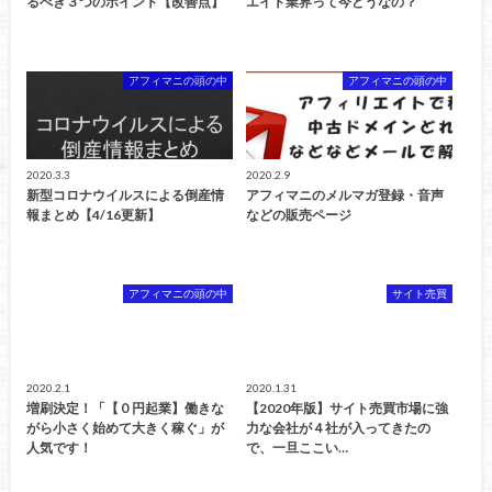
るべき３つのポイント【改善点】
エイト業界って今どうなの？
アフィマニの頭の中
アフィマニの頭の中
2020.3.3
2020.2.9
新型コロナウイルスによる倒産情
アフィマニのメルマガ登録・音声
報まとめ【4/16更新】
などの販売ページ
アフィマニの頭の中
サイト売買
2020.2.1
2020.1.31
増刷決定！「【０円起業】働きな
【2020年版】サイト売買市場に強
がら小さく始めて大きく稼ぐ」が
力な会社が４社が入ってきたの
人気です！
で、一旦ここい…