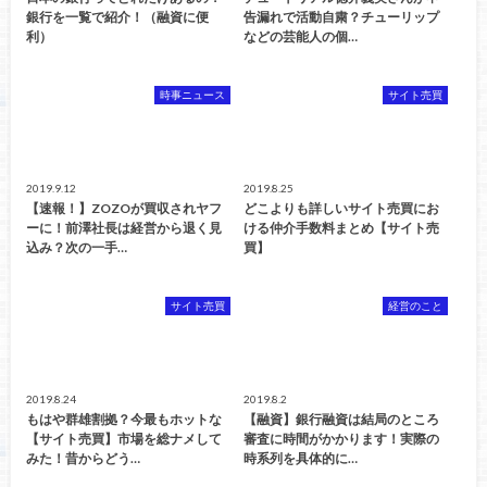
銀行を一覧で紹介！（融資に便
告漏れで活動自粛？チューリップ
利）
などの芸能人の個…
時事ニュース
サイト売買
2019.9.12
2019.8.25
【速報！】ZOZOが買収されヤフ
どこよりも詳しいサイト売買にお
ーに！前澤社長は経営から退く見
ける仲介手数料まとめ【サイト売
込み？次の一手…
買】
サイト売買
経営のこと
2019.8.24
2019.8.2
もはや群雄割拠？今最もホットな
【融資】銀行融資は結局のところ
【サイト売買】市場を総ナメして
審査に時間がかかります！実際の
みた！昔からどう…
時系列を具体的に…