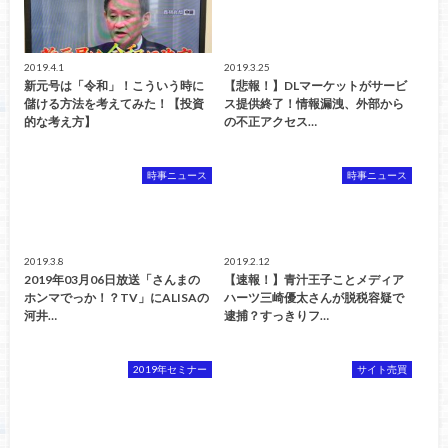
2019.4.1
2019.3.25
新元号は「令和」！こういう時に
【悲報！】DLマーケットがサービ
儲ける方法を考えてみた！【投資
ス提供終了！情報漏洩、外部から
的な考え方】
の不正アクセス…
時事ニュース
時事ニュース
2019.3.8
2019.2.12
2019年03月06日放送「さんまの
【速報！】青汁王子ことメディア
ホンマでっか！？TV」にALISAの
ハーツ三崎優太さんが脱税容疑で
河井…
逮捕？すっきりフ…
2019年セミナー
サイト売買