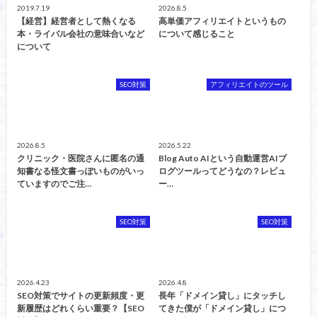
2019.7.19
2026.8.5
【経営】経営者として熱くなる
高単価アフィリエイトというもの
本・ライバル会社の意味合いなど
について感じること
について
SEO対策
アフィリエイトのツール
2026.8.5
2026.5.22
クリニック・医院さんに匿名の通
Blog Auto AIという自動運営AIブ
知書なる怪文書っぽいものがいっ
ログツールってどうなの？レビュ
ていますのでご注…
ー…
SEO対策
SEO対策
2026.4.23
2026.4.8
SEO対策でサイトの更新頻度・更
長年「ドメイン貸し」にタッチし
新履歴はどれくらい重要？【SEO
てきた僕が「ドメイン貸し」につ