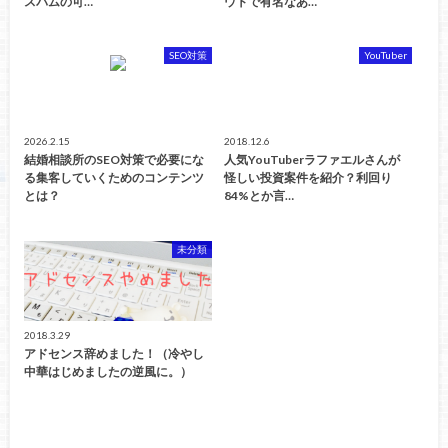
スパムの可…
ウトで有名なあ…
SEO対策
YouTuber
2026.2.15
2018.12.6
結婚相談所のSEO対策で必要にな
人気YouTuberラファエルさんが
る集客していくためのコンテンツ
怪しい投資案件を紹介？利回り
とは？
84%とか言…
未分類
2018.3.29
アドセンス辞めました！（冷やし
中華はじめましたの逆風に。）