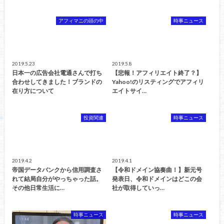
アフィマニの頭の中
時事ニュース
2019.5.23
2019.5.8
日本一の広告会社電通さんで打ち
【悲報！アフィリエイト終了？】
合わせしてきました！ブランドの
Yahoo!のリスティングでアフィリ
在り方について
エイトサイ…
投資関連
時事ニュース
2019.4.2
2019.4.1
帝国データバンクから信用調査さ
【令和ドメイン協奏曲！】新元号
れて結局自分がやっちゃった話。
発表日、令和ドメインはどこの会
その他日常生活に…
社が取得していっ…
時事ニュース
時事ニュース