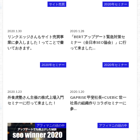
サイト売買
2020年セミナー
2020.1.30
2020.1.28
リンクエッジさんもサイト売買事
「BERTアップデート緊急対策セ
業に参入しました！ってことで書
ミナー（全日本SEO協会）」に行
いておきます。
って来ました…
2020年セミナー
2020年セミナー
2020.1.23
2020.1.20
外食虎塾さん主催の株式上場入門
GAPRISE 甲斐社長×CUEBiC 世一
セミナーに行って来ました！
社長の組織作りコラボセミナーに
参…
アフィマニの頭の中
アフィマニの頭の中