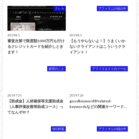
クレカ
アフィマニの頭の中
2019.8.1
2019.8.1
審査次第で限度額1000万円も行け
【もうやらないよ！】うまくいか
るクレジットカードを紹介しとき
ないクライアントはこういうクラ
ます！
イアント！
経営のこと
アフィリエイトのツール
2019.7.31
2019.7.26
【助成金】人材確保等支援助成金
goodkeywordやrelated-
（人事評価改善等助成コース）っ
keywordsなどの関連キーワード…
てなんぞや？
SEO対策
アフィマニの頭の中