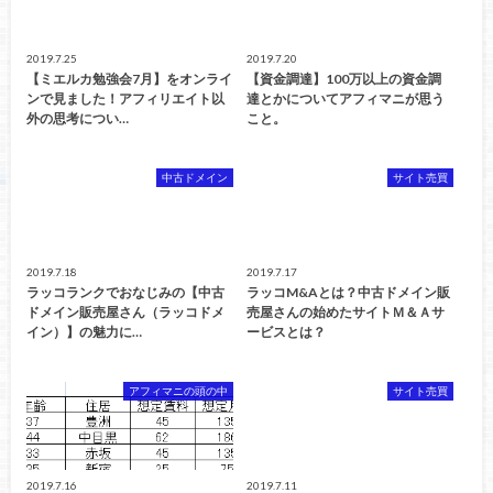
2019.7.25
2019.7.20
【ミエルカ勉強会7月】をオンライ
【資金調達】100万以上の資金調
ンで見ました！アフィリエイト以
達とかについてアフィマニが思う
外の思考につい…
こと。
中古ドメイン
サイト売買
2019.7.18
2019.7.17
ラッコランクでおなじみの【中古
ラッコM&Aとは？中古ドメイン販
ドメイン販売屋さん（ラッコドメ
売屋さんの始めたサイトＭ＆Ａサ
イン）】の魅力に…
ービスとは？
アフィマニの頭の中
サイト売買
2019.7.16
2019.7.11