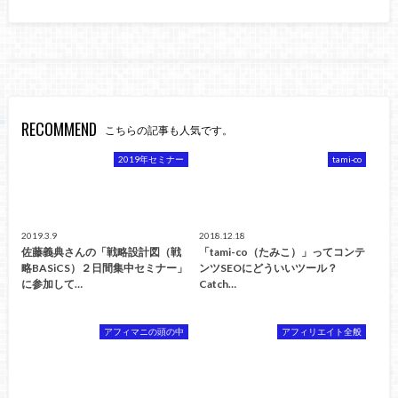
RECOMMEND
こちらの記事も人気です。
2019年セミナー
tami-co
2019.3.9
2018.12.18
佐藤義典さんの「戦略設計図（戦
「tami-co（たみこ）」ってコンテ
略BASiCS）２日間集中セミナー」
ンツSEOにどういいツール？
に参加して…
Catch…
アフィマニの頭の中
アフィリエイト全般