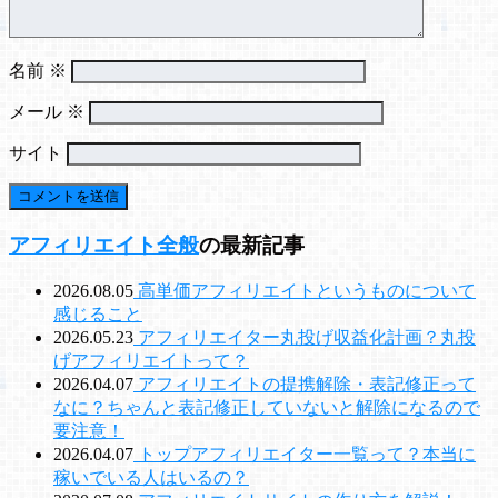
名前
※
メール
※
サイト
アフィリエイト全般
の最新記事
2026.08.05
高単価アフィリエイトというものについて
感じること
2026.05.23
アフィリエイター丸投げ収益化計画？丸投
げアフィリエイトって？
2026.04.07
アフィリエイトの提携解除・表記修正って
なに？ちゃんと表記修正していないと解除になるので
要注意！
2026.04.07
トップアフィリエイター一覧って？本当に
稼いでいる人はいるの？