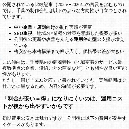
公開されている比較記事（2025〜2026年の言及を含むもの）
では、千葉の制作会社は以下のような方向性が目立つとされ
ています。
中小企業・店舗向け
の制作実績が豊富
SEO重視
、地域名×業種の対策を意識した提案が多い
公開後の更新や改善を支える
運用伴走型
の支援が増え
ている
格安から本格構築まで幅が広く、価格帯の差が大きい
この傾向は、千葉県内の商圏特性（地域密着のサービス業、
複数拠点の企業、沿線ごとの商圏など）とも相性が良い可能
性があります。
ただし、同じ「SEO対応」と書かれていても、実施範囲は会
社ごとに異なるため、内容の確認が必要です。
「料金が安い＝得」になりにくいのは、運用コス
トが後から出やすいからです
初期費用の安さは魅力ですが、公開後に以下の費用が発生す
るケースがあります。