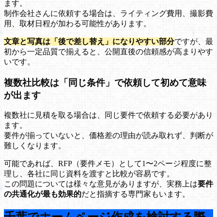
ます。
制作会社さんに依頼する場合は、ライティング費用、撮影費
用、取材日程が加わる可能性があります。
文章と写真は「後で差し替え」になりやすい部分
ですが、最
初から一定品質で揃えると、公開直後の信頼感が高まりやす
いです。
複数社比較は「同じ条件」で依頼して初めて意味
が出ます
複数社に見積を取る場合は、同じ要件で依頼する必要があり
ます。
要件が揃っていないと、価格差の理由が読み取れず、判断が
難しくなります。
可能であれば、RFP（要件メモ）として1〜2ページ程度に整
理し、各社に同じ資料を渡すと比較が容易です。
この問題については様々な意見がありますが、実務上は
要件
の共通化が最も効果的
だと指摘する専門家もいます。