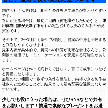
制作会社さん選びは、相性と条件整理で結果が変わりやすい
です。
迷いがある場合は、最初に
目的（何を増やしたいか）
と、
運
用体制（誰が更新するか）
の2点だけでも決めてみるのが現
実的です。
その上で、2〜3社に同条件で相談し、提案の中身を比較する
と判断しやすくなります。
提案内容が具体的で、質問への回答が明確な会社さんは、公
開後の運用でもコミュニケーションが安定する可能性があり
ます。
ホームページは作って終わりではなく、育てて成果につなげ
る資産になり得ます。
無理のない範囲で一歩ずつ条件を整理し、納得できる制作会
社さんと進めることが、結果として最も堅実な選択になりや
すいです。
少しでも役に立った場合は、ぜひSNSなどで共有
をお願いします！抽選で素敵なプレゼントをお送