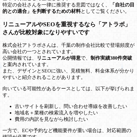
特定の会社さんを一律に推奨する意図ではなく、
「自社の目
的との適合」を判断するための材料
としてご覧ください。
リニューアルやSEOを重視するなら「アトラボ」
さんが比較対象になりやすいです
株式会社アトラボさんは、千葉の制作会社比較で登場頻度が
高い会社の一つとされています。
公開情報では、
リニューアルが得意
で、
制作実績380件突破
と案内されています。
また、デザインとSEOに強い、見積無料、料金体系が分かり
やすいと紹介されることがあります。
向いている可能性があるケースとしては、以下が挙げられま
す。
古いサイトを刷新し、問い合わせ導線を改善したい
地域名＋業種の検索流入を増やしたい
費用の内訳を見ながら検討したい
一方で、ECや予約など機能要件が重い場合は、対応範囲の
確認が必要です。