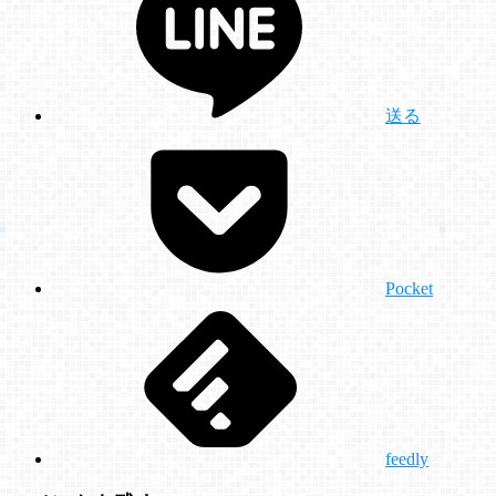
送る
Pocket
feedly