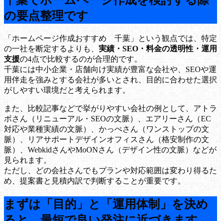
千葉でホームページ作成を検討する際
の要点整理です
「ホームページ作成おすすめ 千葉」という観点では、特定
の一社を断定するよりも、
実績・SEO・料金の透明性・運用
支援
の4点で比較するのが合理的です。
千葉には中小企業・店舗向け実績が豊富な会社や、SEOや運
用伴走を強みとする会社が多いとされ、目的に合わせた選択
がしやすい環境だと考えられます。
また、比較記事などで挙がりやすい会社の例として、アトラ
ボさん（リニューアル・SEOの文脈）、エアリーさん（EC
対応や業種実績の文脈）、かっぺさん（ワンストップの文
脈）、リアサポートデザインオフィスさん（格安制作の文
脈）、WebkidさんやMoONさん（デザイン性の文脈）などが
見られます。
ただし、どの会社さんでもプランや対応範囲は変わり得るた
め、提案書と見積内訳で判断することが重要です。
まずは「目的」と「運用体制」を決め
ると、最短で良い発注に近づきます