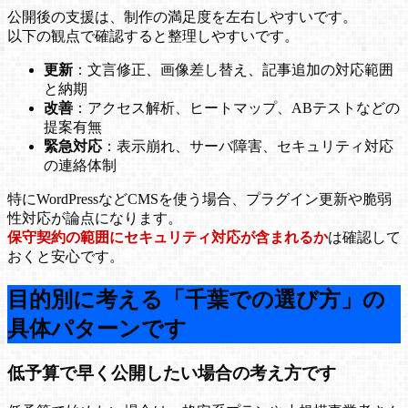
公開後の支援は、制作の満足度を左右しやすいです。
以下の観点で確認すると整理しやすいです。
更新
：文言修正、画像差し替え、記事追加の対応範囲
と納期
改善
：アクセス解析、ヒートマップ、ABテストなどの
提案有無
緊急対応
：表示崩れ、サーバ障害、セキュリティ対応
の連絡体制
特にWordPressなどCMSを使う場合、プラグイン更新や脆弱
性対応が論点になります。
保守契約の範囲にセキュリティ対応が含まれるか
は確認して
おくと安心です。
目的別に考える「千葉での選び方」の
具体パターンです
低予算で早く公開したい場合の考え方です