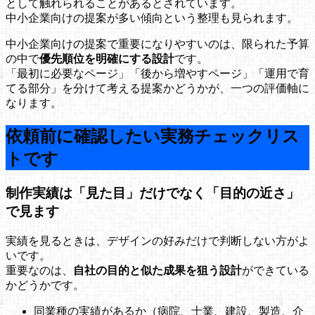
として触れられることがあるとされています。
中小企業向けの提案が多い傾向という整理も見られます。
中小企業向けの提案で重要になりやすいのは、限られた予算
の中で
優先順位を明確にする設計
です。
「最初に必要なページ」「後から増やすページ」「運用で育
てる部分」を分けて考える提案かどうかが、一つの評価軸に
なります。
依頼前に確認したい実務チェックリス
トです
制作実績は「見た目」だけでなく「目的の近さ」
で見ます
実績を見るときは、デザインの好みだけで判断しない方がよ
いです。
重要なのは、
自社の目的と似た成果を狙う設計
ができている
かどうかです。
同業種の実績があるか（病院、士業、建設、製造、介