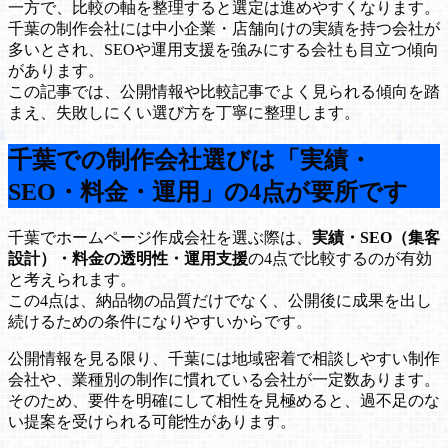
一方で、比較の軸を整理すると選定は進めやすくなります。
千葉の制作会社には中小企業・店舗向けの実績を持つ会社が
多いとされ、SEOや運用支援を強みにする会社も目立つ傾向
があります。
この記事では、公開情報や比較記事でよく見られる傾向を踏
まえ、失敗しにくい選び方を丁寧に整理します。
千葉での制作会社選びは「実績・
SEO・料金・運用」の4点が要所です
千葉でホームページ作成会社を選ぶ際は、
実績・SEO（集客
設計）・料金の透明性・運用支援
の4点で比較するのが有効
と考えられます。
この4点は、納品物の品質だけでなく、公開後に成果を出し
続けるための条件になりやすいからです。
公開情報を見る限り、千葉には地域密着で相談しやすい制作
会社や、業種別の制作に慣れている会社が一定数あります。
そのため、要件を明確にして相性を見極めると、過不足のな
い提案を受けられる可能性があります。