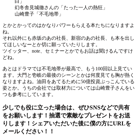
白」
幻冬舎見城徹さんの「たった一人の熱狂」
山崎豊子「不毛地帯」
とかとかってのはかなりパワーもらえる本たちになりますよ
ね。
それ以外にも赤坂のあの社長、新宿のあの社長、も本を出し
てほしいなーとか切に願っていたりします。
ツイッター、note、セミナーとかでもお話は聞けるんですけ
どね。
あとはドラマでは不毛地帯が最高で、もう100回以上見てい
ます。大門と壱岐の最後のシーンとかは何度見ても胸が熱く
なりますよね。油田をあてるために50億投資ぶっこんでいる
姿とか。うちの会社では取材力については山崎豊子さんをい
つも参考にしています。
少しでも役に立った場合は、ぜひSNSなどで共有
をお願いします！抽選で素敵なプレゼントをお送
りします！シェアいただいた後に僕の方にURLを
メールください！！