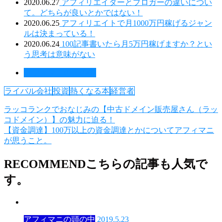
2020.06.27
アフィリエイターとブロガーの違いについ
て。どちらが良いとかではない！
2020.06.25
アフィリエイトで月1000万円稼げるジャン
ルは決まっている！
2020.06.24
100記事書いたら月5万円稼げますか？とい
う思考は意味がない
アフィマニの頭の中
ライバル会社
投資
熱くなる本
経営者
ラッコランクでおなじみの【中古ドメイン販売屋さん（ラッ
コドメイン）】の魅力に迫る！
【資金調達】100万以上の資金調達とかについてアフィマニ
が思うこと。
RECOMMEND
こちらの記事も人気で
す。
アフィマニの頭の中
2019.5.23