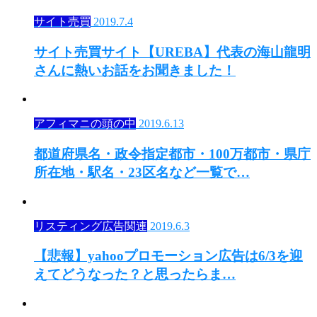
サイト売買
2019.7.4
サイト売買サイト【UREBA】代表の海山龍明
さんに熱いお話をお聞きました！
アフィマニの頭の中
2019.6.13
都道府県名・政令指定都市・100万都市・県庁
所在地・駅名・23区名など一覧で…
リスティング広告関連
2019.6.3
【悲報】yahooプロモーション広告は6/3を迎
えてどうなった？と思ったらま…