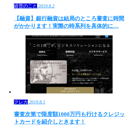
経営のこと
2019.8.2
【融資】銀行融資は結局のところ審査に時間
がかかります！実際の時系列を具体的に…
クレカ
2019.8.1
審査次第で限度額1000万円も行けるクレジッ
トカードを紹介しときます！