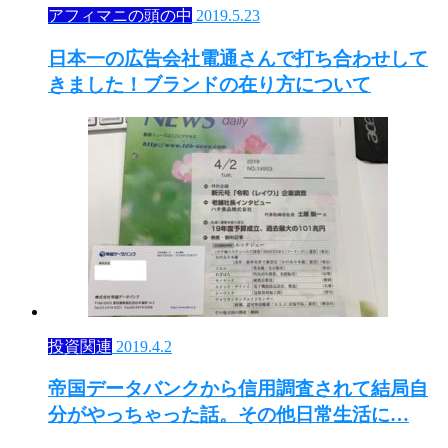
アフィマニの頭の中
2019.5.23
日本一の広告会社電通さんで打ち合わせして
きました！ブランドの在り方について
投資関連
2019.4.2
帝国データバンクから信用調査されて結局自
分がやっちゃった話。その他日常生活に…