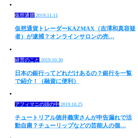
仮想通貨
2019.11.11
仮想通貨トレーダーKAZMAX（吉澤和真容疑
者）が逮捕？オンラインサロンの売…
経営のこと
2019.10.30
日本の銀行ってどれだけあるの？銀行を一覧
で紹介！（融資に便利）
アフィマニの頭の中
2019.10.25
チュートリアル徳井義実さんが申告漏れで活
動自粛？チューリップなどの芸能人の個…