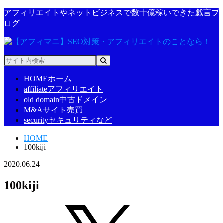
アフィリエイトやネットビジネスで数十億稼いできた戯言ブ
ログ
HOME
ホーム
affiliate
アフィリエイト
old domain
中古ドメイン
M&A
サイト売買
security
セキュリティなど
HOME
100kiji
2020.06.24
100kiji