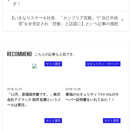
す！
【いきなりステーキ社長、『カンブリア宮殿』で“自己中経
営”を全否定され「悲惨」と話題に】という記事の感想
RECOMMEND
こちらの記事も人気です。
サイト運営
セキュリティ・サーバー
2018.12.25
2018.11.28
「12月、原価請求書です。」株式
最強のセキュリティ？EV SSLのサ
会社アドマック 前田 拓磨というメ
ーバー証明書をいれてみた！！
ールは要注…
サイト運営
サイト運営