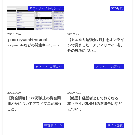
アフィリエイトのツール
SEO対策
2019.7.26
2019.7.25
goodkeywordやrelated-
【ミエルカ勉強会7月】をオンライ
keywordsなどの関連キーワード…
ンで見ました！アフィリエイト以
外の思考につい…
アフィマニの頭の中
アフィマニの頭の中
2019.7.20
2019.7.19
【資金調達】100万以上の資金調
【経営】経営者として熱くなる
達とかについてアフィマニが思う
本・ライバル会社の意味合いなど
こと。
について
中古ドメイン
サイト売買