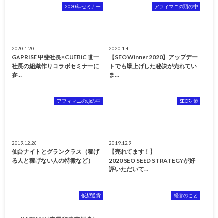
2020年セミナー
アフィマニの頭の中
2020.1.20
2020.1.4
GAPRISE 甲斐社長×CUEBiC 世一
【SEO Winner 2020】アップデー
社長の組織作りコラボセミナーに
トでも爆上げした秘訣が売れてい
参…
ま…
アフィマニの頭の中
SEO対策
2019.12.28
2019.12.9
仙台ナイトとグランクラス（稼げ
【売れてます！】
る人と稼げない人の特徴など）
2020 SEO SEED STRATEGYが好
評いただいて…
仮想通貨
経営のこと