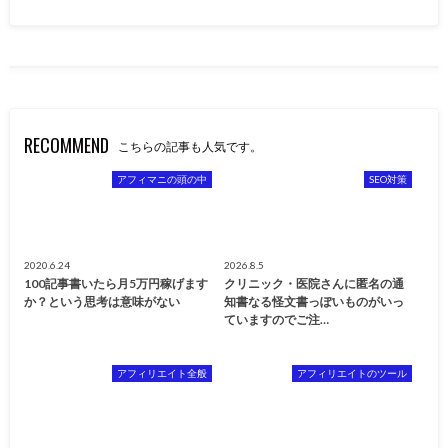
RECOMMEND
こちらの記事も人気です。
アフィマニの頭の中
SEO対策
2020.6.24
2026.8.5
100記事書いたら月5万円稼げます
クリニック・医院さんに匿名の通
か？という思考は意味がない
知書なる怪文書っぽいものがいっ
ていますのでご注…
アフィリエイト全般
アフィリエイトのツール