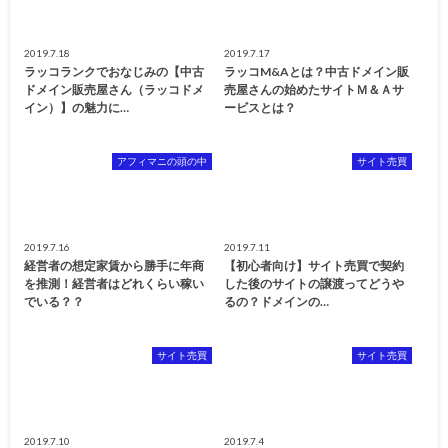
2019.7.18
2019.7.17
ラッコランクでおなじみの【中古
ラッコM&Aとは？中古ドメイン販
ドメイン販売屋さん（ラッコドメ
売屋さんの始めたサイトＭ＆Ａサ
イン）】の魅力に…
ービスとは？
アフィマニの頭の中
サイト売買
2019.7.16
2019.7.11
経営者の想定家賃から勝手に年商
【初心者向け】サイト売買で契約
を推測！経営者はどれくらい稼い
した後のサイトの譲渡ってどうや
でいる？？
るの？ドメインの…
サイト売買
サイト売買
2019.7.10
2019.7.4