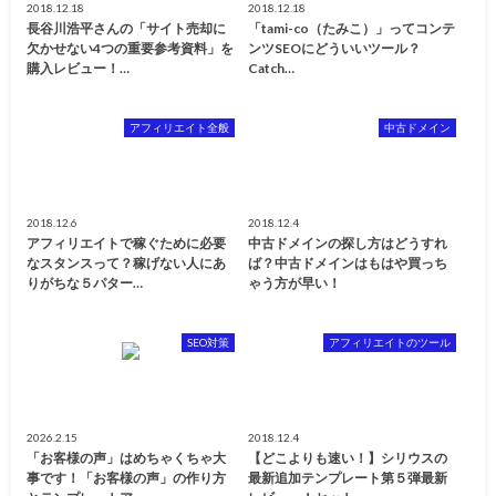
2018.12.18
2018.12.18
長谷川浩平さんの「サイト売却に
「tami-co（たみこ）」ってコンテ
欠かせない4つの重要参考資料」を
ンツSEOにどういいツール？
購入レビュー！…
Catch…
アフィリエイト全般
中古ドメイン
2018.12.6
2018.12.4
アフィリエイトで稼ぐために必要
中古ドメインの探し方はどうすれ
なスタンスって？稼げない人にあ
ば？中古ドメインはもはや買っち
りがちな５パター…
ゃう方が早い！
SEO対策
アフィリエイトのツール
2026.2.15
2018.12.4
「お客様の声」はめちゃくちゃ大
【どこよりも速い！】シリウスの
事です！「お客様の声」の作り方
最新追加テンプレート第５弾最新