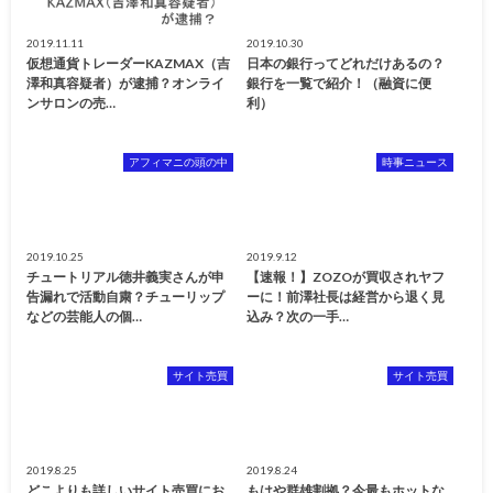
2019.11.11
2019.10.30
仮想通貨トレーダーKAZMAX（吉
日本の銀行ってどれだけあるの？
澤和真容疑者）が逮捕？オンライ
銀行を一覧で紹介！（融資に便
ンサロンの売…
利）
アフィマニの頭の中
時事ニュース
2019.10.25
2019.9.12
チュートリアル徳井義実さんが申
【速報！】ZOZOが買収されヤフ
告漏れで活動自粛？チューリップ
ーに！前澤社長は経営から退く見
などの芸能人の個…
込み？次の一手…
サイト売買
サイト売買
2019.8.25
2019.8.24
どこよりも詳しいサイト売買にお
もはや群雄割拠？今最もホットな