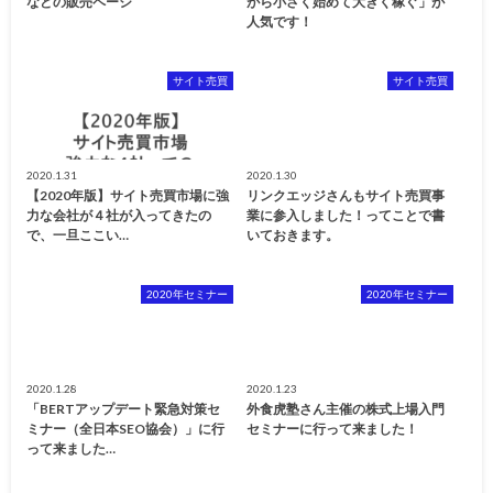
などの販売ページ
がら小さく始めて大きく稼ぐ」が
人気です！
サイト売買
サイト売買
2020.1.31
2020.1.30
【2020年版】サイト売買市場に強
リンクエッジさんもサイト売買事
力な会社が４社が入ってきたの
業に参入しました！ってことで書
で、一旦ここい…
いておきます。
2020年セミナー
2020年セミナー
2020.1.28
2020.1.23
「BERTアップデート緊急対策セ
外食虎塾さん主催の株式上場入門
ミナー（全日本SEO協会）」に行
セミナーに行って来ました！
って来ました…