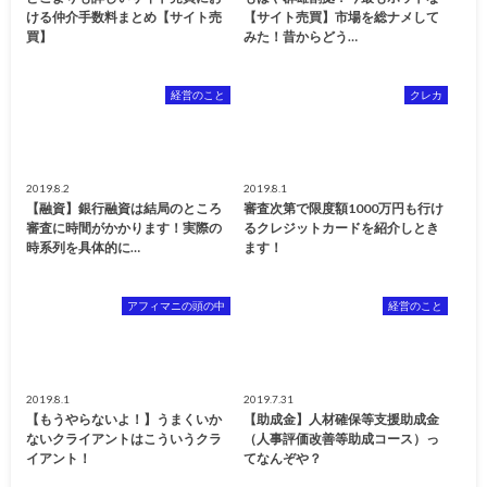
ける仲介手数料まとめ【サイト売
【サイト売買】市場を総ナメして
買】
みた！昔からどう…
経営のこと
クレカ
2019.8.2
2019.8.1
【融資】銀行融資は結局のところ
審査次第で限度額1000万円も行け
審査に時間がかかります！実際の
るクレジットカードを紹介しとき
時系列を具体的に…
ます！
アフィマニの頭の中
経営のこと
2019.8.1
2019.7.31
【もうやらないよ！】うまくいか
【助成金】人材確保等支援助成金
ないクライアントはこういうクラ
（人事評価改善等助成コース）っ
イアント！
てなんぞや？