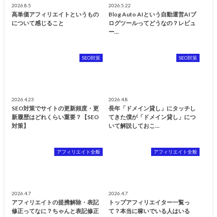
2026.8.5
2026.5.22
高単価アフィリエイトというもの
Blog Auto AIという自動運営AIブ
について感じること
ログツールってどうなの？レビュ
ー…
SEO対策
SEO対策
2026.4.23
2026.4.8
SEO対策でサイトの更新頻度・更
長年「ドメイン貸し」にタッチし
新履歴はどれくらい重要？【SEO
てきた僕が「ドメイン貸し」につ
対策】
いて解説しておこ…
アフィリエイト全般
アフィリエイト全般
2026.4.7
2026.4.7
アフィリエイトの提携解除・表記
トップアフィリエイター一覧っ
修正ってなに？ちゃんと表記修正
て？本当に稼いでいる人はいる