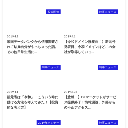
投資関連
時事ニュース
2019.4.2
2019.4.1
帝国データバンクから信用調査さ
【令和ドメイン協奏曲！】新元号
れて結局自分がやっちゃった話。
発表日、令和ドメインはどこの会
その他日常生活に…
社が取得していっ…
時事ニュース
時事ニュース
2019.4.1
2019.3.25
新元号は「令和」！こういう時に
【悲報！】DLマーケットがサービ
儲ける方法を考えてみた！【投資
ス提供終了！情報漏洩、外部から
的な考え方】
の不正アクセス…
2019年セミナー
時事ニュース