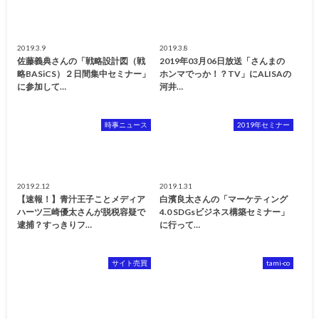
2019.3.9
2019.3.8
佐藤義典さんの「戦略設計図（戦
2019年03月06日放送「さんまの
略BASiCS）２日間集中セミナー」
ホンマでっか！？TV」にALISAの
に参加して…
河井…
時事ニュース
2019年セミナー
2019.2.12
2019.1.31
【速報！】青汁王子ことメディア
白濱良太さんの「マーケティング
ハーツ三崎優太さんが脱税容疑で
4.0 SDGsビジネス構築セミナー」
逮捕？すっきりフ…
に行って…
サイト売買
tami-co