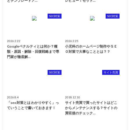
とテンプレートア…
レビュー！セット…
SEO対策
SEO対策
2026.2.22
2026.2.25
Googleペナルティとは何か？種
小児科のホームページ制作やＳＥ
類・原因・解除・回復戦略まで専
Ｏ対策で大事なこととは？？
門家が徹底解…
SEO対策
サイト売買
2026.8.4
2018.12.10
「seo対策とは わかりやすく」っ
サイト売買で買ったサイトはどこ
ていうことで書いておきます！
からメンテナンスする？サイトの
買収後のチェック…