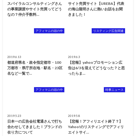
スパイラルコンサルティングさん
サイト売買サイト【UREBA】代表
の事業譲渡やサイト売買ってどう
の海山龍明さんに熱いお話をお聞
なの？仲介手数料…
きました！
アフィマニの頭の中
リスティング広告関連
2019.6.13
2019.6.3
都道府県名・政令指定都市・100
【悲報】yahooプロモーション広
万都市・県庁所在地・駅名・23区
告は6/3を迎えてどうなった？と思
名など一覧で…
ったらま…
アフィマニの頭の中
時事ニュース
2019.5.23
2019.5.8
日本一の広告会社電通さんで打ち
【悲報！アフィリエイト終了？】
合わせしてきました！ブランドの
Yahoo!のリスティングでアフィリ
在り方について
エイトサイ…