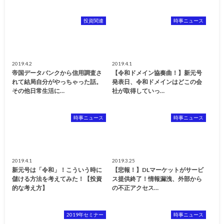
投資関連
時事ニュース
2019.4.2
2019.4.1
帝国データバンクから信用調査さ
【令和ドメイン協奏曲！】新元号
れて結局自分がやっちゃった話。
発表日、令和ドメインはどこの会
その他日常生活に…
社が取得していっ…
時事ニュース
時事ニュース
2019.4.1
2019.3.25
新元号は「令和」！こういう時に
【悲報！】DLマーケットがサービ
儲ける方法を考えてみた！【投資
ス提供終了！情報漏洩、外部から
的な考え方】
の不正アクセス…
2019年セミナー
時事ニュース