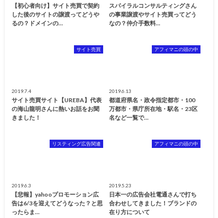
【初心者向け】サイト売買で契約
スパイラルコンサルティングさん
した後のサイトの譲渡ってどうや
の事業譲渡やサイト売買ってどう
るの？ドメインの…
なの？仲介手数料…
サイト売買
アフィマニの頭の中
2019.7.4
2019.6.13
サイト売買サイト【UREBA】代表
都道府県名・政令指定都市・100
の海山龍明さんに熱いお話をお聞
万都市・県庁所在地・駅名・23区
きました！
名など一覧で…
リスティング広告関連
アフィマニの頭の中
2019.6.3
2019.5.23
【悲報】yahooプロモーション広
日本一の広告会社電通さんで打ち
告は6/3を迎えてどうなった？と思
合わせしてきました！ブランドの
ったらま…
在り方について