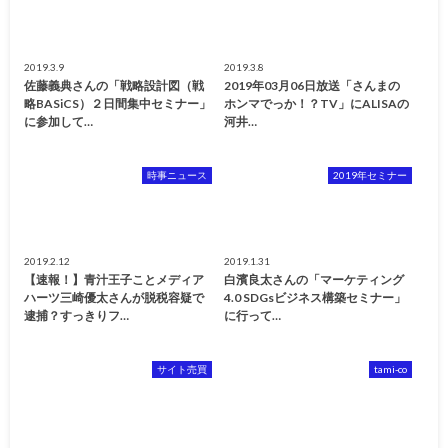
2019.3.9
2019.3.8
佐藤義典さんの「戦略設計図（戦
2019年03月06日放送「さんまの
略BASiCS）２日間集中セミナー」
ホンマでっか！？TV」にALISAの
に参加して…
河井…
時事ニュース
2019年セミナー
2019.2.12
2019.1.31
【速報！】青汁王子ことメディア
白濱良太さんの「マーケティング
ハーツ三崎優太さんが脱税容疑で
4.0 SDGsビジネス構築セミナー」
逮捕？すっきりフ…
に行って…
サイト売買
tami-co