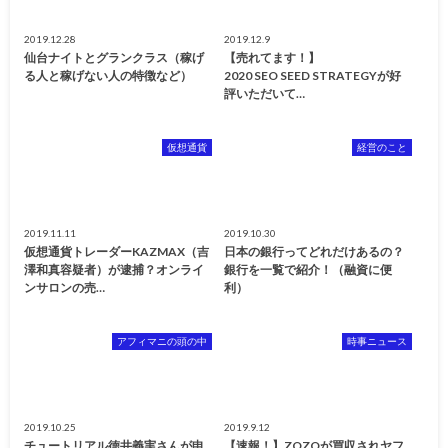
2019.12.28
2019.12.9
仙台ナイトとグランクラス（稼げ
【売れてます！】
る人と稼げない人の特徴など）
2020 SEO SEED STRATEGYが好
評いただいて…
仮想通貨
経営のこと
2019.11.11
2019.10.30
仮想通貨トレーダーKAZMAX（吉
日本の銀行ってどれだけあるの？
澤和真容疑者）が逮捕？オンライ
銀行を一覧で紹介！（融資に便
ンサロンの売…
利）
アフィマニの頭の中
時事ニュース
2019.10.25
2019.9.12
チュートリアル徳井義実さんが申
【速報！】ZOZOが買収されヤフ