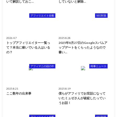
いて解説しておこ…
していないと解除…
アフィリエイト全般
SEO対策
2026.4.7
2025.8.28
トップアフィリエイター一覧っ
2025年8月27日のGoogleスパムア
て？本当に稼いでいる人はいる
ップデートをくらったようなので
の？
書い…
アフィマニの頭の中
時事ニュース
2025.8.21
2025.8.19
ここ数年の出来事
僕らがアフィリでお世話になって
いたミュゼさんが破綻したってい
うお話！
アフィリエイト全般
SEO対策