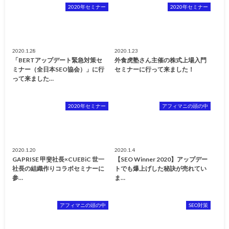
2020年セミナー
2020年セミナー
2020.1.28
2020.1.23
「BERTアップデート緊急対策セ
外食虎塾さん主催の株式上場入門
ミナー（全日本SEO協会）」に行
セミナーに行って来ました！
って来ました…
2020年セミナー
アフィマニの頭の中
2020.1.20
2020.1.4
GAPRISE 甲斐社長×CUEBiC 世一
【SEO Winner 2020】アップデー
社長の組織作りコラボセミナーに
トでも爆上げした秘訣が売れてい
参…
ま…
アフィマニの頭の中
SEO対策