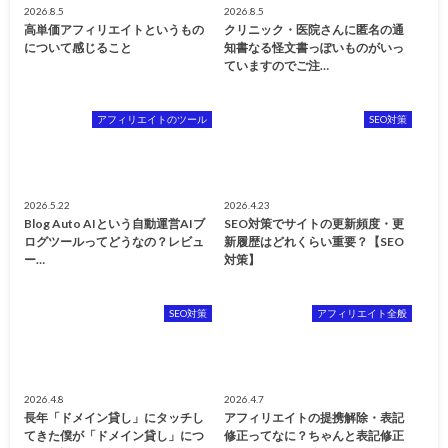
2026.8.5
2026.8.5
高単価アフィリエイトというもの
クリニック・医院さんに匿名の通
について感じること
知書なる怪文書っぽいものがいっ
ていますのでご注…
アフィリエイトのツール
SEO対策
2026.5.22
2026.4.23
Blog Auto AIという自動運営AIブ
SEO対策でサイトの更新頻度・更
ログツールってどうなの？レビュ
新履歴はどれくらい重要？【SEO
ー…
対策】
SEO対策
アフィリエイト全般
2026.4.8
2026.4.7
長年「ドメイン貸し」にタッチし
アフィリエイトの提携解除・表記
てきた僕が「ドメイン貸し」につ
修正ってなに？ちゃんと表記修正