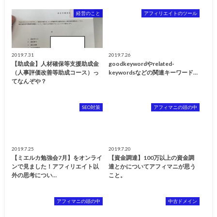
経営のこと
アフィリエイトのツール
2019.7.31
2019.7.26
【助成金】人材確保等支援助成金
goodkeywordやrelated-
（人事評価改善等助成コース）っ
keywordsなどの関連キーワード…
てなんぞや？
SEO対策
アフィマニの頭の中
2019.7.25
2019.7.20
【ミエルカ勉強会7月】をオンライ
【資金調達】100万以上の資金調
ンで見ました！アフィリエイト以
達とかについてアフィマニが思う
外の思考につい…
こと。
アフィマニの頭の中
中古ドメイン