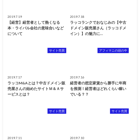
2019.7.19
2019.7.18
【経営】経営者として熱くなる
ラッコランクでおなじみの【中古
本・ライバル会社の意味合いなど
ドメイン販売屋さん（ラッコドメ
について
イン）】の魅力に…
サイト売買
アフィマニの頭の中
2019.7.17
2019.7.16
ラッコM&Aとは？中古ドメイン販
経営者の想定家賃から勝手に年商
売屋さんの始めたサイトＭ＆Ａサ
を推測！経営者はどれくらい稼い
ービスとは？
でいる？？
サイト売買
サイト売買
2019.7.11
2019.7.10