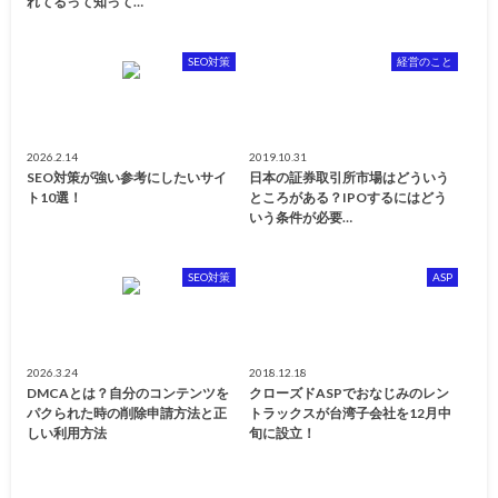
れてるって知って…
SEO対策
経営のこと
2026.2.14
2019.10.31
SEO対策が強い参考にしたいサイ
日本の証券取引所市場はどういう
ト10選！
ところがある？IPOするにはどう
いう条件が必要…
SEO対策
ASP
2026.3.24
2018.12.18
DMCAとは？自分のコンテンツを
クローズドASPでおなじみのレン
パクられた時の削除申請方法と正
トラックスが台湾子会社を12月中
しい利用方法
旬に設立！