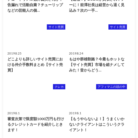
告漏れで活動自粛？チューリップ
ーに！前澤社長は経営から退く見
などの芸能人の個…
込み？次の一手…
サイト売買
サイト売買
2019.8.25
2019.8.24
どこよりも詳しいサイト売買にお
もはや群雄割拠？今最もホットな
ける仲介手数料まとめ【サイト売
【サイト売買】市場を総ナメして
買】
みた！昔からどう…
クレカ
アフィマニの頭の中
2019.8.1
2019.8.1
審査次第で限度額1000万円も行け
【もうやらないよ！】うまくいか
るクレジットカードを紹介しとき
ないクライアントはこういうクラ
ます！
イアント！