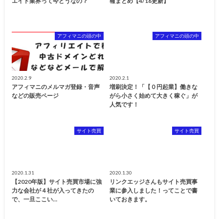
エイト業界って今どうなの？
報まとめ【4/16更新】
アフィマニの頭の中
アフィマニの頭の中
2020.2.9
2020.2.1
アフィマニのメルマガ登録・音声
増刷決定！「【０円起業】働きな
などの販売ページ
がら小さく始めて大きく稼ぐ」が
人気です！
サイト売買
サイト売買
2020.1.31
2020.1.30
【2020年版】サイト売買市場に強
リンクエッジさんもサイト売買事
力な会社が４社が入ってきたの
業に参入しました！ってことで書
で、一旦ここい…
いておきます。