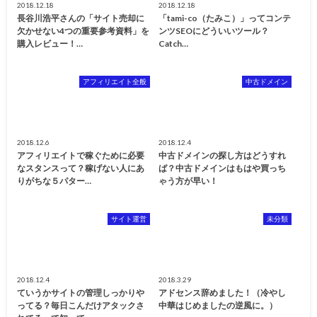
2018.12.18
2018.12.18
長谷川浩平さんの「サイト売却に
「tami-co（たみこ）」ってコンテ
欠かせない4つの重要参考資料」を
ンツSEOにどういいツール？
購入レビュー！…
Catch…
アフィリエイト全般
中古ドメイン
2018.12.6
2018.12.4
アフィリエイトで稼ぐために必要
中古ドメインの探し方はどうすれ
なスタンスって？稼げない人にあ
ば？中古ドメインはもはや買っち
りがちな５パター…
ゃう方が早い！
サイト運営
未分類
2018.12.4
2018.3.29
ていうかサイトの管理しっかりや
アドセンス辞めました！（冷やし
ってる？毎日こんだけアタックさ
中華はじめましたの逆風に。）