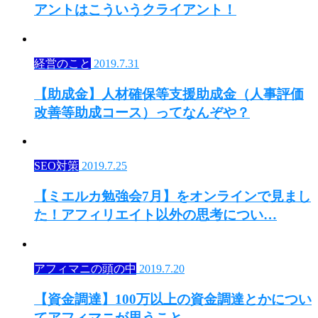
アントはこういうクライアント！
経営のこと
2019.7.31
【助成金】人材確保等支援助成金（人事評価
改善等助成コース）ってなんぞや？
SEO対策
2019.7.25
【ミエルカ勉強会7月】をオンラインで見まし
た！アフィリエイト以外の思考につい…
アフィマニの頭の中
2019.7.20
【資金調達】100万以上の資金調達とかについ
てアフィマニが思うこと。