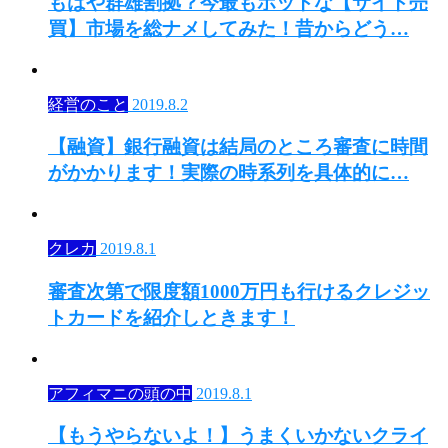
もはや群雄割拠？今最もホットな【サイト売
買】市場を総ナメしてみた！昔からどう…
経営のこと
2019.8.2
【融資】銀行融資は結局のところ審査に時間
がかかります！実際の時系列を具体的に…
クレカ
2019.8.1
審査次第で限度額1000万円も行けるクレジッ
トカードを紹介しときます！
アフィマニの頭の中
2019.8.1
【もうやらないよ！】うまくいかないクライ