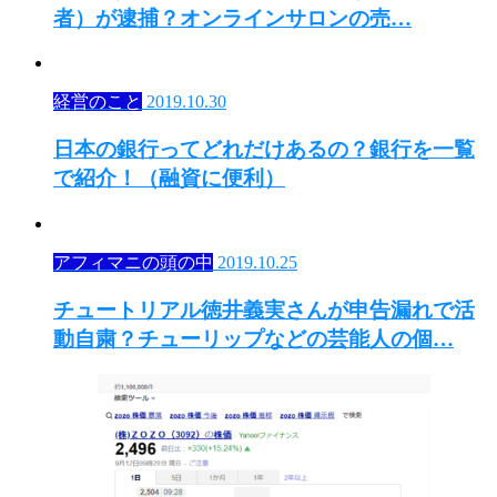
者）が逮捕？オンラインサロンの売…
経営のこと
2019.10.30
日本の銀行ってどれだけあるの？銀行を一覧
で紹介！（融資に便利）
アフィマニの頭の中
2019.10.25
チュートリアル徳井義実さんが申告漏れで活
動自粛？チューリップなどの芸能人の個…