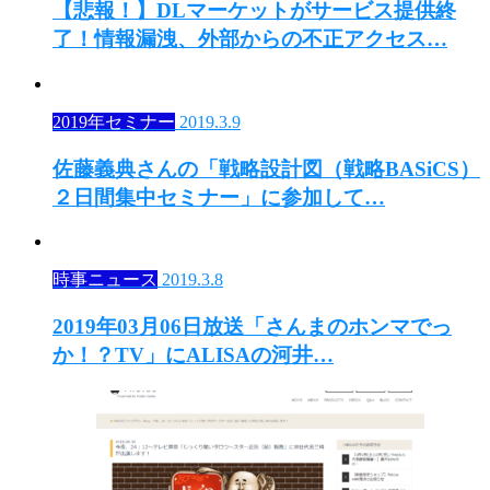
【悲報！】DLマーケットがサービス提供終
了！情報漏洩、外部からの不正アクセス…
2019年セミナー
2019.3.9
佐藤義典さんの「戦略設計図（戦略BASiCS）
２日間集中セミナー」に参加して…
時事ニュース
2019.3.8
2019年03月06日放送「さんまのホンマでっ
か！？TV」にALISAの河井…