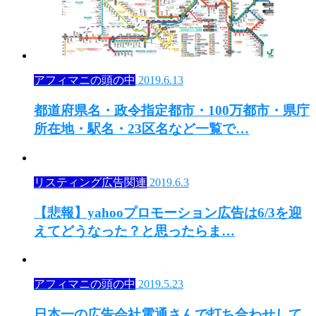
アフィマニの頭の中
2019.6.13
都道府県名・政令指定都市・100万都市・県庁
所在地・駅名・23区名など一覧で…
リスティング広告関連
2019.6.3
【悲報】yahooプロモーション広告は6/3を迎
えてどうなった？と思ったらま…
アフィマニの頭の中
2019.5.23
日本一の広告会社電通さんで打ち合わせして