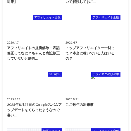
対策】
いて解説しておこ…
アフィリエイト全般
アフィリエイト全般
2026.4.7
2026.4.7
アフィリエイトの提携解除・表記
トップアフィリエイター一覧っ
修正ってなに？ちゃんと表記修正
て？本当に稼いでいる人はいる
していないと解除…
の？
SEO対策
アフィマニの頭の中
2025.8.28
2025.8.21
2025年8月27日のGoogleスパムア
ここ数年の出来事
ップデートをくらったようなので
書い…
時事ニュース
アフィリエイト全般