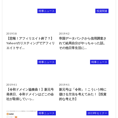
時事ニュース
投資関連
2019.5.8
2019.4.2
【悲報！アフィリエイト終了？】
帝国データバンクから信用調査さ
Yahoo!のリスティングでアフィリ
れて結局自分がやっちゃった話。
エイトサイ…
その他日常生活に…
時事ニュース
時事ニュース
2019.4.1
2019.4.1
【令和ドメイン協奏曲！】新元号
新元号は「令和」！こういう時に
発表日、令和ドメインはどこの会
儲ける方法を考えてみた！【投資
社が取得していっ…
的な考え方】
時事ニュース
2019年セミナー