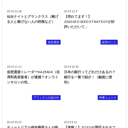
2019.12.28
2019.12.9
仙台ナイトとグランクラス（稼げ
【売れてます！】
る人と稼げない人の特徴など）
2020 SEO SEED STRATEGYが好
評いただいて…
仮想通貨
経営のこと
2019.11.11
2019.10.30
仮想通貨トレーダーKAZMAX（吉
日本の銀行ってどれだけあるの？
澤和真容疑者）が逮捕？オンライ
銀行を一覧で紹介！（融資に便
ンサロンの売…
利）
アフィマニの頭の中
時事ニュース
2019.10.25
2019.9.12
チュートリアル徳井義実さんが申
【速報！】ZOZOが買収されヤフ