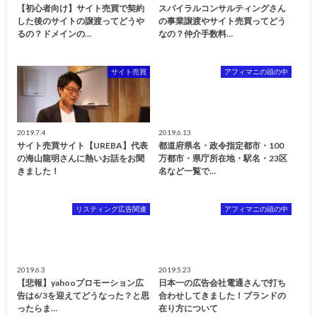
【初心者向け】サイト売買で契約
スパイラルコンサルティングさん
した後のサイトの譲渡ってどうや
の事業譲渡やサイト売買ってどう
るの？ドメインの…
なの？仲介手数料…
サイト売買
アフィマニの頭の中
2019.7.4
2019.6.13
サイト売買サイト【UREBA】代表
都道府県名・政令指定都市・100
の海山龍明さんに熱いお話をお聞
万都市・県庁所在地・駅名・23区
きました！
名など一覧で…
リスティング広告関連
アフィマニの頭の中
2019.6.3
2019.5.23
【悲報】yahooプロモーション広
日本一の広告会社電通さんで打ち
告は6/3を迎えてどうなった？と思
合わせしてきました！ブランドの
ったらま…
在り方について