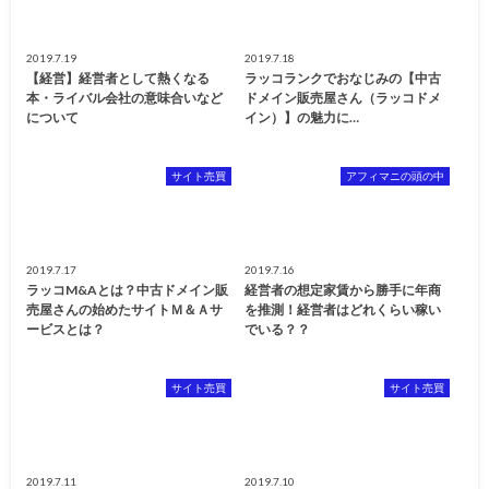
2019.7.19
2019.7.18
【経営】経営者として熱くなる
ラッコランクでおなじみの【中古
本・ライバル会社の意味合いなど
ドメイン販売屋さん（ラッコドメ
について
イン）】の魅力に…
サイト売買
アフィマニの頭の中
2019.7.17
2019.7.16
ラッコM&Aとは？中古ドメイン販
経営者の想定家賃から勝手に年商
売屋さんの始めたサイトＭ＆Ａサ
を推測！経営者はどれくらい稼い
ービスとは？
でいる？？
サイト売買
サイト売買
2019.7.11
2019.7.10