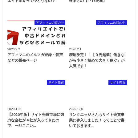
エイト業界って今どうなの？
報まとめ【4/16更新】
アフィマニの頭の中
アフィマニの頭の中
2020.2.9
2020.2.1
アフィマニのメルマガ登録・音声
増刷決定！「【０円起業】働きな
などの販売ページ
がら小さく始めて大きく稼ぐ」が
人気です！
サイト売買
サイト売買
2020.1.31
2020.1.30
【2020年版】サイト売買市場に強
リンクエッジさんもサイト売買事
力な会社が４社が入ってきたの
業に参入しました！ってことで書
で、一旦ここい…
いておきます。