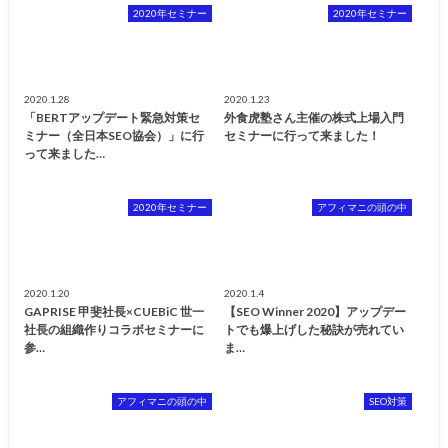
2020年セミナー
2020年セミナー
2020.1.28
2020.1.23
「BERTアップデート緊急対策セ
外食虎塾さん主催の株式上場入門
ミナー（全日本SEO協会）」に行
セミナーに行って来ました！
って来ました…
2020年セミナー
アフィマニの頭の中
2020.1.20
2020.1.4
GAPRISE 甲斐社長×CUEBiC 世一
【SEO Winner 2020】アップデー
社長の組織作りコラボセミナーに
トでも爆上げした秘訣が売れてい
参…
ま…
アフィマニの頭の中
SEO対策