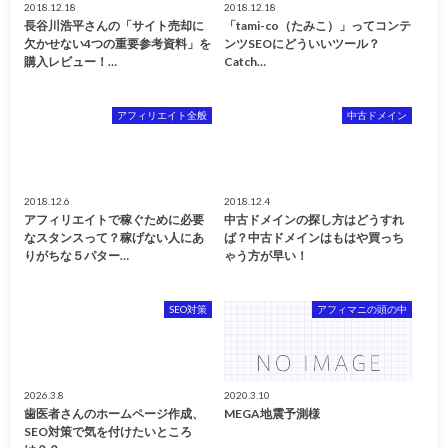
2018.12.18
2018.12.18
長谷川浩平さんの「サイト売却に
「tami-co（たみこ）」ってコンテ
欠かせない4つの重要参考資料」を
ンツSEOにどういいツール？
購入レビュー！…
Catch…
アフィリエイト全般
中古ドメイン
2018.12.6
2018.12.4
アフィリエイトで稼ぐために必要
中古ドメインの探し方はどうすれ
なスタンスって？稼げない人にあ
ば？中古ドメインはもはや買っち
りがちな５パター…
ゃう方が早い！
SEO対策
アフィマニの頭の中
2026.3.8
2020.3.10
歯医者さんのホームページ作成、
MEGA地震予測様
SEO対策で気を付けたいところ