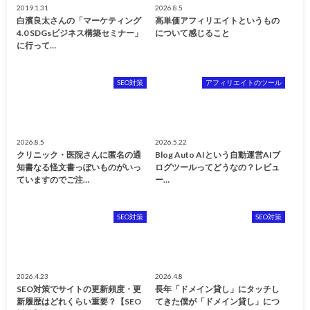
2019.1.31
2026.8.5
白濱良太さんの「マーケティング
高単価アフィリエイトというもの
4.0 SDGsビジネス構築セミナー」
について感じること
に行って…
SEO対策
アフィリエイトのツール
2026.8.5
2026.5.22
クリニック・医院さんに匿名の通
Blog Auto AIという自動運営AIブ
知書なる怪文書っぽいものがいっ
ログツールってどうなの？レビュ
ていますのでご注…
ー…
SEO対策
SEO対策
2026.4.23
2026.4.8
SEO対策でサイトの更新頻度・更
長年「ドメイン貸し」にタッチし
新履歴はどれくらい重要？【SEO
てきた僕が「ドメイン貸し」につ