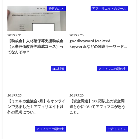
経営のこと
アフィリエイトのツール
2019.7.31
2019.7.26
【助成金】人材確保等支援助成金
goodkeywordやrelated-
（人事評価改善等助成コース）っ
keywordsなどの関連キーワード…
てなんぞや？
SEO対策
アフィマニの頭の中
2019.7.25
2019.7.20
【ミエルカ勉強会7月】をオンライ
【資金調達】100万以上の資金調
ンで見ました！アフィリエイト以
達とかについてアフィマニが思う
外の思考につい…
こと。
アフィマニの頭の中
中古ドメイン