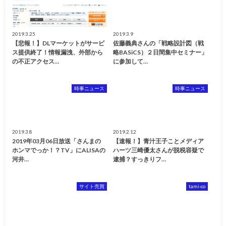
2019.3.25
2019.3.9
【悲報！】DLマーケットがサービ
佐藤義典さんの「戦略設計図（戦
ス提供終了！情報漏洩、外部から
略BASiCS）２日間集中セミナー」
の不正アクセス…
に参加して…
時事ニュース
時事ニュース
2019.3.8
2019.2.12
2019年03月06日放送「さんまの
【速報！】青汁王子ことメディア
ホンマでっか！？TV」にALISAの
ハーツ三崎優太さんが脱税容疑で
河井…
逮捕？すっきりフ…
サイト売買
tami-co