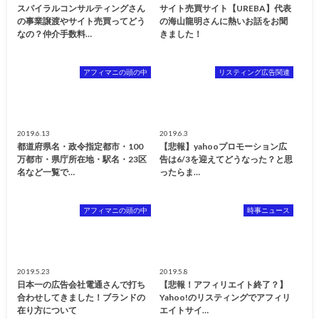
スパイラルコンサルティングさん
サイト売買サイト【UREBA】代表
の事業譲渡やサイト売買ってどう
の海山龍明さんに熱いお話をお聞
なの？仲介手数料…
きました！
アフィマニの頭の中
リスティング広告関連
2019.6.13
2019.6.3
都道府県名・政令指定都市・100
【悲報】yahooプロモーション広
万都市・県庁所在地・駅名・23区
告は6/3を迎えてどうなった？と思
名など一覧で…
ったらま…
アフィマニの頭の中
時事ニュース
2019.5.23
2019.5.8
日本一の広告会社電通さんで打ち
【悲報！アフィリエイト終了？】
合わせしてきました！ブランドの
Yahoo!のリスティングでアフィリ
在り方について
エイトサイ…