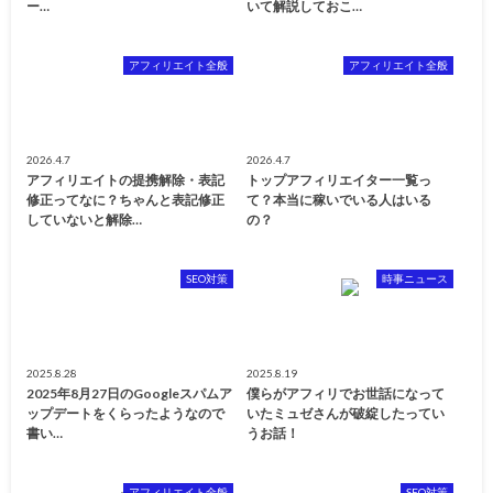
ー…
いて解説しておこ…
アフィリエイト全般
アフィリエイト全般
2026.4.7
2026.4.7
アフィリエイトの提携解除・表記
トップアフィリエイター一覧っ
修正ってなに？ちゃんと表記修正
て？本当に稼いでいる人はいる
していないと解除…
の？
SEO対策
時事ニュース
2025.8.28
2025.8.19
2025年8月27日のGoogleスパムア
僕らがアフィリでお世話になって
ップデートをくらったようなので
いたミュゼさんが破綻したってい
書い…
うお話！
アフィリエイト全般
SEO対策