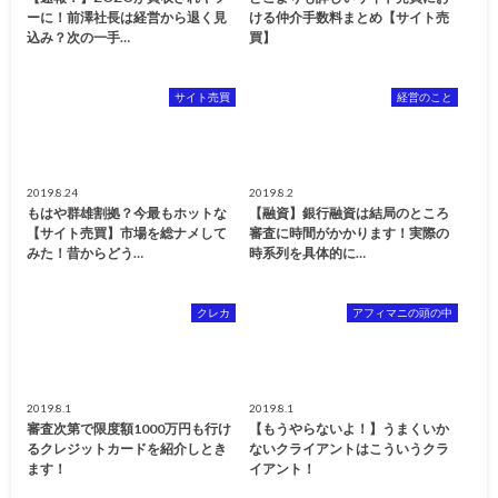
ーに！前澤社長は経営から退く見
ける仲介手数料まとめ【サイト売
込み？次の一手…
買】
サイト売買
経営のこと
2019.8.24
2019.8.2
もはや群雄割拠？今最もホットな
【融資】銀行融資は結局のところ
【サイト売買】市場を総ナメして
審査に時間がかかります！実際の
みた！昔からどう…
時系列を具体的に…
クレカ
アフィマニの頭の中
2019.8.1
2019.8.1
審査次第で限度額1000万円も行け
【もうやらないよ！】うまくいか
るクレジットカードを紹介しとき
ないクライアントはこういうクラ
ます！
イアント！