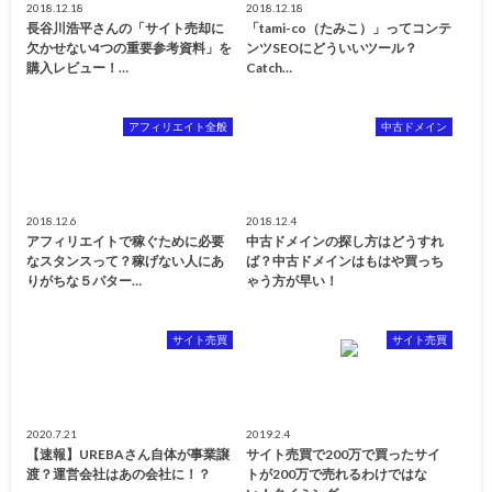
2018.12.18
2018.12.18
長谷川浩平さんの「サイト売却に
「tami-co（たみこ）」ってコンテ
欠かせない4つの重要参考資料」を
ンツSEOにどういいツール？
購入レビュー！…
Catch…
アフィリエイト全般
中古ドメイン
2018.12.6
2018.12.4
アフィリエイトで稼ぐために必要
中古ドメインの探し方はどうすれ
なスタンスって？稼げない人にあ
ば？中古ドメインはもはや買っち
りがちな５パター…
ゃう方が早い！
サイト売買
サイト売買
2020.7.21
2019.2.4
【速報】UREBAさん自体が事業譲
サイト売買で200万で買ったサイ
渡？運営会社はあの会社に！？
トが200万で売れるわけではな