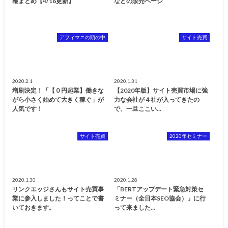
報まとめ【4/16更新】
などの販売ページ
アフィマニの頭の中
サイト売買
2020.2.1
2020.1.31
増刷決定！「【０円起業】働きな
【2020年版】サイト売買市場に強
がら小さく始めて大きく稼ぐ」が
力な会社が４社が入ってきたの
人気です！
で、一旦ここい…
サイト売買
2020年セミナー
2020.1.30
2020.1.28
リンクエッジさんもサイト売買事
「BERTアップデート緊急対策セ
業に参入しました！ってことで書
ミナー（全日本SEO協会）」に行
いておきます。
って来ました…