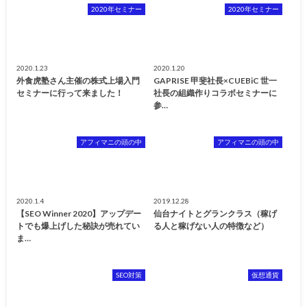
2020年セミナー
2020年セミナー
2020.1.23
2020.1.20
外食虎塾さん主催の株式上場入門
GAPRISE 甲斐社長×CUEBiC 世一
セミナーに行って来ました！
社長の組織作りコラボセミナーに
参…
アフィマニの頭の中
アフィマニの頭の中
2020.1.4
2019.12.28
【SEO Winner 2020】アップデー
仙台ナイトとグランクラス（稼げ
トでも爆上げした秘訣が売れてい
る人と稼げない人の特徴など）
ま…
SEO対策
仮想通貨