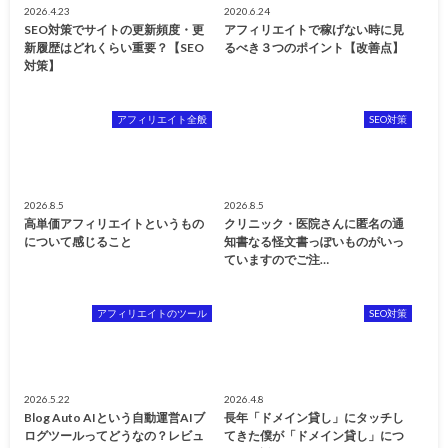
2026.4.23
2020.6.24
SEO対策でサイトの更新頻度・更
アフィリエイトで稼げない時に見
新履歴はどれくらい重要？【SEO
るべき３つのポイント【改善点】
対策】
アフィリエイト全般
SEO対策
2026.8.5
2026.8.5
高単価アフィリエイトというもの
クリニック・医院さんに匿名の通
について感じること
知書なる怪文書っぽいものがいっ
ていますのでご注…
アフィリエイトのツール
SEO対策
2026.5.22
2026.4.8
Blog Auto AIという自動運営AIブ
長年「ドメイン貸し」にタッチし
ログツールってどうなの？レビュ
てきた僕が「ドメイン貸し」につ