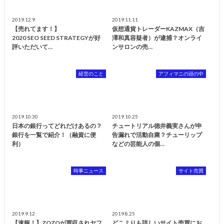
2019.12.9
2019.11.11
【売れてます！】
仮想通貨トレーダーKAZMAX（吉
2020 SEO SEED STRATEGYが好
澤和真容疑者）が逮捕？オンライ
評いただいて…
ンサロンの売…
経営のこと
アフィマニの頭の中
2019.10.30
2019.10.25
日本の銀行ってどれだけあるの？
チュートリアル徳井義実さんが申
銀行を一覧で紹介！（融資に便
告漏れで活動自粛？チューリップ
利）
などの芸能人の個…
時事ニュース
サイト売買
2019.9.12
2019.8.25
【速報！】ZOZOが買収されヤフ
どこよりも詳しいサイト売買にお