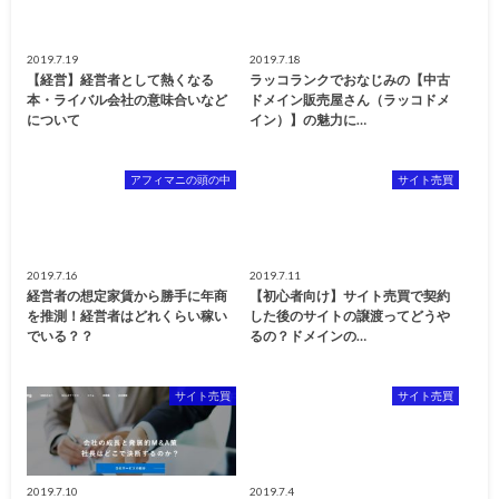
2019.7.19
2019.7.18
【経営】経営者として熱くなる
ラッコランクでおなじみの【中古
本・ライバル会社の意味合いなど
ドメイン販売屋さん（ラッコドメ
について
イン）】の魅力に…
アフィマニの頭の中
サイト売買
2019.7.16
2019.7.11
経営者の想定家賃から勝手に年商
【初心者向け】サイト売買で契約
を推測！経営者はどれくらい稼い
した後のサイトの譲渡ってどうや
でいる？？
るの？ドメインの…
サイト売買
サイト売買
2019.7.10
2019.7.4