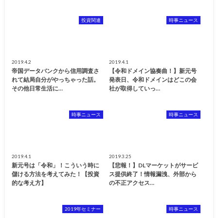
投資関連
時事ニュース
2019.4.2
2019.4.1
帝国データバンクから信用調査さ
【令和ドメイン協奏曲！】新元号
れて結局自分がやっちゃった話。
発表日、令和ドメインはどこの会
その他日常生活に…
社が取得していっ…
時事ニュース
時事ニュース
2019.4.1
2019.3.25
新元号は「令和」！こういう時に
【悲報！】DLマーケットがサービ
儲ける方法を考えてみた！【投資
ス提供終了！情報漏洩、外部から
的な考え方】
の不正アクセス…
2019年セミナー
時事ニュース