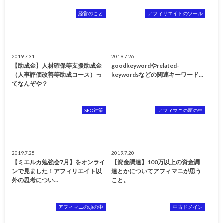
経営のこと
アフィリエイトのツール
2019.7.31
2019.7.26
【助成金】人材確保等支援助成金
goodkeywordやrelated-
（人事評価改善等助成コース）っ
keywordsなどの関連キーワード…
てなんぞや？
SEO対策
アフィマニの頭の中
2019.7.25
2019.7.20
【ミエルカ勉強会7月】をオンライ
【資金調達】100万以上の資金調
ンで見ました！アフィリエイト以
達とかについてアフィマニが思う
外の思考につい…
こと。
アフィマニの頭の中
中古ドメイン