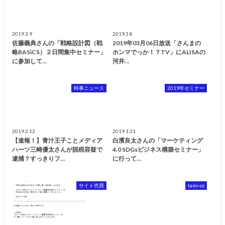
2019.3.9
2019.3.8
佐藤義典さんの「戦略設計図（戦
2019年03月06日放送「さんまの
略BASiCS）２日間集中セミナー」
ホンマでっか！？TV」にALISAの
に参加して…
河井…
時事ニュース
2019年セミナー
2019.2.12
2019.1.31
【速報！】青汁王子ことメディア
白濱良太さんの「マーケティング
ハーツ三崎優太さんが脱税容疑で
4.0 SDGsビジネス構築セミナー」
逮捕？すっきりフ…
に行って…
サイト売買
tami-co