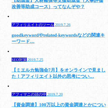
【助成金】人材確保等支援助成金（人事評価
改善等助成コース）ってなんぞや？
アフィリエイトのツール
2019.7.26
goodkeywordやrelated-keywordsなどの関連キ
ーワード…
SEO対策
2019.7.25
【ミエルカ勉強会7月】をオンラインで見まし
た！アフィリエイト以外の思考につい…
アフィマニの頭の中
2019.7.20
【資金調達】100万以上の資金調達とかについ