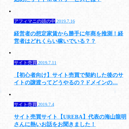
アフィマニの頭の中
2019.7.16
経営者の想定家賃から勝手に年商を推測！経
営者はどれくらい稼いでいる？？
サイト売買
2019.7.11
【初心者向け】サイト売買で契約した後のサ
イトの譲渡ってどうやるの？ドメインの…
サイト売買
2019.7.4
サイト売買サイト【UREBA】代表の海山龍明
さんに熱いお話をお聞きました！