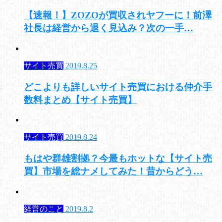
【速報！】ZOZOが買収されヤフーに！前澤
社長は経営から退く見込み？次の一手…
サイト売買
2019.8.25
どこよりも詳しいサイト売買における仲介手
数料まとめ【サイト売買】
サイト売買
2019.8.24
もはや群雄割拠？今最もホットな【サイト売
買】市場を総ナメしてみた！昔からどう…
経営のこと
2019.8.2