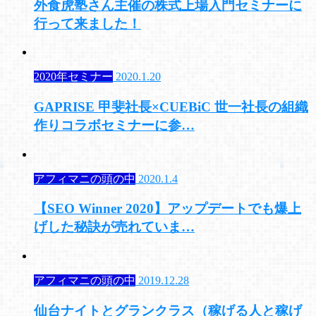
外食虎塾さん主催の株式上場入門セミナーに
行って来ました！
2020年セミナー
2020.1.20
GAPRISE 甲斐社長×CUEBiC 世一社長の組織
作りコラボセミナーに参…
アフィマニの頭の中
2020.1.4
【SEO Winner 2020】アップデートでも爆上
げした秘訣が売れていま…
アフィマニの頭の中
2019.12.28
仙台ナイトとグランクラス（稼げる人と稼げ