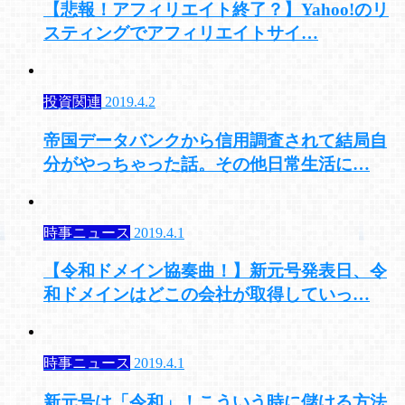
【悲報！アフィリエイト終了？】Yahoo!のリ
スティングでアフィリエイトサイ…
投資関連
2019.4.2
帝国データバンクから信用調査されて結局自
分がやっちゃった話。その他日常生活に…
時事ニュース
2019.4.1
【令和ドメイン協奏曲！】新元号発表日、令
和ドメインはどこの会社が取得していっ…
時事ニュース
2019.4.1
新元号は「令和」！こういう時に儲ける方法