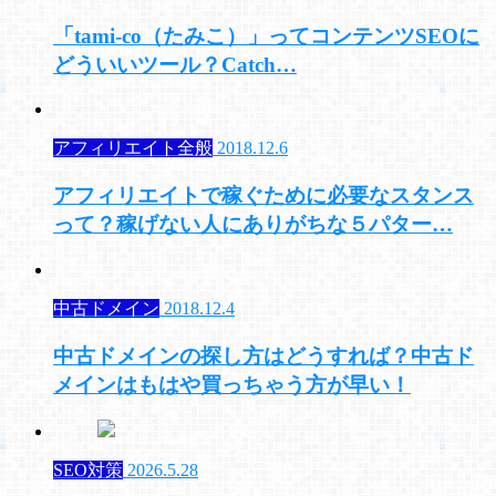
「tami-co（たみこ）」ってコンテンツSEOに
どういいツール？Catch…
アフィリエイト全般
2018.12.6
アフィリエイトで稼ぐために必要なスタンス
って？稼げない人にありがちな５パター…
中古ドメイン
2018.12.4
中古ドメインの探し方はどうすれば？中古ド
メインはもはや買っちゃう方が早い！
SEO対策
2026.5.28