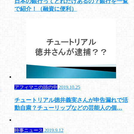
日本の銀行ってどれだけあるの？銀行を一覧
で紹介！（融資に便利）
アフィマニの頭の中
2019.10.25
チュートリアル徳井義実さんが申告漏れで活
動自粛？チューリップなどの芸能人の個…
時事ニュース
2019.9.12