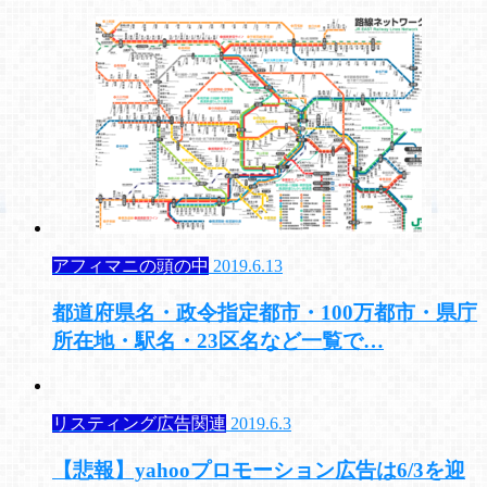
アフィマニの頭の中
2019.6.13
都道府県名・政令指定都市・100万都市・県庁
所在地・駅名・23区名など一覧で…
リスティング広告関連
2019.6.3
【悲報】yahooプロモーション広告は6/3を迎