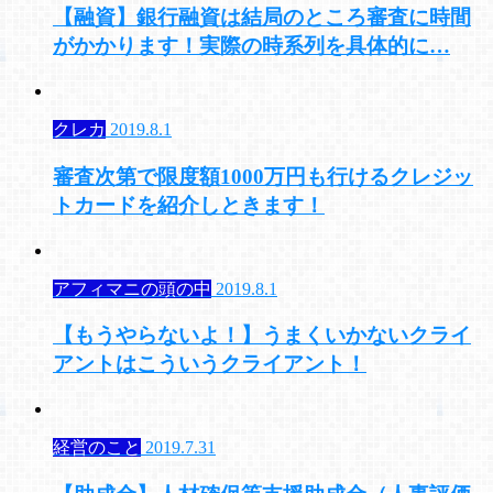
【融資】銀行融資は結局のところ審査に時間
がかかります！実際の時系列を具体的に…
クレカ
2019.8.1
審査次第で限度額1000万円も行けるクレジッ
トカードを紹介しときます！
アフィマニの頭の中
2019.8.1
【もうやらないよ！】うまくいかないクライ
アントはこういうクライアント！
経営のこと
2019.7.31