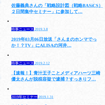
佐藤義典さんの「戦略設計図（戦略BASiCS）
２日間集中セミナー」に参加して…
時事ニュース
2019.3.8
2019年03月06日放送「さんまのホンマでっ
か！？TV」にALISAの河井…
時事ニュース
2019.2.12
【速報！】青汁王子ことメディアハーツ三崎
優太さんが脱税容疑で逮捕？すっきりフ…
2019年セミナー
2019.1.31