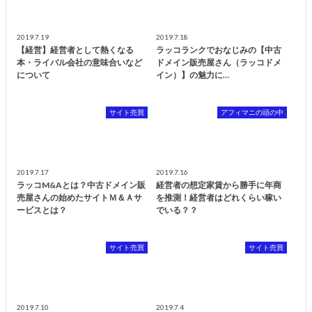
2019.7.19
2019.7.18
【経営】経営者として熱くなる
ラッコランクでおなじみの【中古
本・ライバル会社の意味合いなど
ドメイン販売屋さん（ラッコドメ
について
イン）】の魅力に…
サイト売買
アフィマニの頭の中
2019.7.17
2019.7.16
ラッコM&Aとは？中古ドメイン販
経営者の想定家賃から勝手に年商
売屋さんの始めたサイトＭ＆Ａサ
を推測！経営者はどれくらい稼い
ービスとは？
でいる？？
サイト売買
サイト売買
2019.7.10
2019.7.4