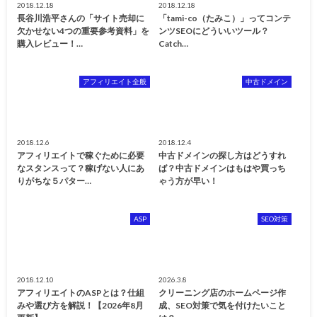
2018.12.18
2018.12.18
長谷川浩平さんの「サイト売却に
「tami-co（たみこ）」ってコンテ
欠かせない4つの重要参考資料」を
ンツSEOにどういいツール？
購入レビュー！…
Catch…
アフィリエイト全般
中古ドメイン
2018.12.6
2018.12.4
アフィリエイトで稼ぐために必要
中古ドメインの探し方はどうすれ
なスタンスって？稼げない人にあ
ば？中古ドメインはもはや買っち
りがちな５パター…
ゃう方が早い！
ASP
SEO対策
2018.12.10
2026.3.8
アフィリエイトのASPとは？仕組
クリーニング店のホームページ作
みや選び方を解説！【2026年8月
成、SEO対策で気を付けたいこと