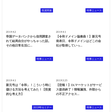
投資関連
時事ニュース
2019.4.2
2019.4.1
帝国データバンクから信用調査さ
【令和ドメイン協奏曲！】新元号
れて結局自分がやっちゃった話。
発表日、令和ドメインはどこの会
その他日常生活に…
社が取得していっ…
時事ニュース
時事ニュース
2019.4.1
2019.3.25
新元号は「令和」！こういう時に
【悲報！】DLマーケットがサービ
儲ける方法を考えてみた！【投資
ス提供終了！情報漏洩、外部から
的な考え方】
の不正アクセス…
2019年セミナー
時事ニュース