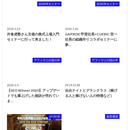
2020年セミナー
2020年セミナー
2020.1.23
2020.1.20
外食虎塾さん主催の株式上場入門
GAPRISE 甲斐社長×CUEBiC 世一
セミナーに行って来ました！
社長の組織作りコラボセミナーに
参…
アフィマニの頭の中
アフィマニの頭の中
2020.1.4
2019.12.28
【SEO Winner 2020】アップデー
仙台ナイトとグランクラス（稼げ
トでも爆上げした秘訣が売れてい
る人と稼げない人の特徴など）
ま…
SEO対策
仮想通貨