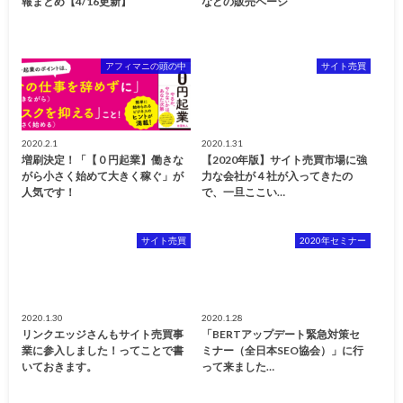
報まとめ【4/16更新】
などの販売ページ
アフィマニの頭の中
サイト売買
2020.2.1
2020.1.31
増刷決定！「【０円起業】働きな
【2020年版】サイト売買市場に強
がら小さく始めて大きく稼ぐ」が
力な会社が４社が入ってきたの
人気です！
で、一旦ここい…
サイト売買
2020年セミナー
2020.1.30
2020.1.28
リンクエッジさんもサイト売買事
「BERTアップデート緊急対策セ
業に参入しました！ってことで書
ミナー（全日本SEO協会）」に行
いておきます。
って来ました…