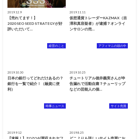
2019.12.9
2019.11.11
【売れてます！】
仮想通貨トレーダーKAZMAX（吉
2020 SEO SEED STRATEGYが好
澤和真容疑者）が逮捕？オンライ
評いただいて…
ンサロンの売…
経営のこと
アフィマニの頭の中
2019.10.30
2019.10.25
日本の銀行ってどれだけあるの？
チュートリアル徳井義実さんが申
銀行を一覧で紹介！（融資に便
告漏れで活動自粛？チューリップ
利）
などの芸能人の個…
時事ニュース
サイト売買
2019.9.12
2019.8.25
【速報！】ZOZOが買収されヤフ
どこよりも詳しいサイト売買にお