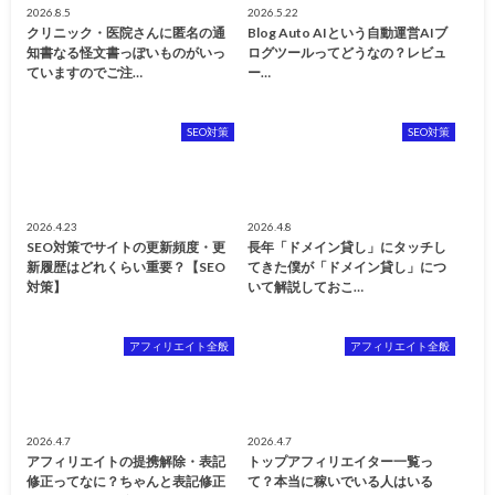
2026.8.5
2026.5.22
クリニック・医院さんに匿名の通
Blog Auto AIという自動運営AIブ
知書なる怪文書っぽいものがいっ
ログツールってどうなの？レビュ
ていますのでご注…
ー…
SEO対策
SEO対策
2026.4.23
2026.4.8
SEO対策でサイトの更新頻度・更
長年「ドメイン貸し」にタッチし
新履歴はどれくらい重要？【SEO
てきた僕が「ドメイン貸し」につ
対策】
いて解説しておこ…
アフィリエイト全般
アフィリエイト全般
2026.4.7
2026.4.7
アフィリエイトの提携解除・表記
トップアフィリエイター一覧っ
修正ってなに？ちゃんと表記修正
て？本当に稼いでいる人はいる