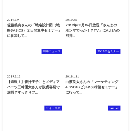
2019.3.9
2019.3.8
佐藤義典さんの「戦略設計図（戦
2019年03月06日放送「さんまの
略BASiCS）２日間集中セミナー」
ホンマでっか！？TV」にALISAの
に参加して…
河井…
時事ニュース
2019年セミナー
2019.2.12
2019.1.31
【速報！】青汁王子ことメディア
白濱良太さんの「マーケティング
ハーツ三崎優太さんが脱税容疑で
4.0 SDGsビジネス構築セミナー」
逮捕？すっきりフ…
に行って…
サイト売買
tami-co