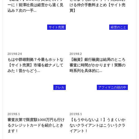
ーに！前澤社長は経営から退く見
ける仲介手数料まとめ【サイト売
込み？次の一手…
買】
サイト売買
経営のこと
2019.8.24
2019.8.2
もはや群雄割拠？今最もホットな
【融資】銀行融資は結局のところ
【サイト売買】市場を総ナメして
審査に時間がかかります！実際の
みた！昔からどう…
時系列を具体的に…
クレカ
アフィマニの頭の中
2019.8.1
2019.8.1
審査次第で限度額1000万円も行け
【もうやらないよ！】うまくいか
るクレジットカードを紹介しとき
ないクライアントはこういうクラ
ます！
イアント！