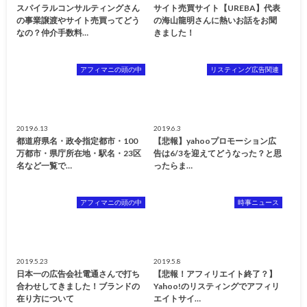
スパイラルコンサルティングさん
サイト売買サイト【UREBA】代表
の事業譲渡やサイト売買ってどう
の海山龍明さんに熱いお話をお聞
なの？仲介手数料…
きました！
アフィマニの頭の中
リスティング広告関連
2019.6.13
2019.6.3
都道府県名・政令指定都市・100
【悲報】yahooプロモーション広
万都市・県庁所在地・駅名・23区
告は6/3を迎えてどうなった？と思
名など一覧で…
ったらま…
アフィマニの頭の中
時事ニュース
2019.5.23
2019.5.8
日本一の広告会社電通さんで打ち
【悲報！アフィリエイト終了？】
合わせしてきました！ブランドの
Yahoo!のリスティングでアフィリ
在り方について
エイトサイ…