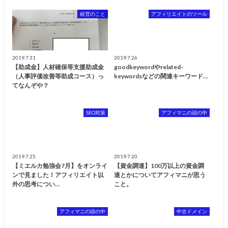
経営のこと
アフィリエイトのツール
2019.7.31
2019.7.26
【助成金】人材確保等支援助成金
goodkeywordやrelated-
（人事評価改善等助成コース）っ
keywordsなどの関連キーワード…
てなんぞや？
SEO対策
アフィマニの頭の中
2019.7.25
2019.7.20
【ミエルカ勉強会7月】をオンライ
【資金調達】100万以上の資金調
ンで見ました！アフィリエイト以
達とかについてアフィマニが思う
外の思考につい…
こと。
アフィマニの頭の中
中古ドメイン