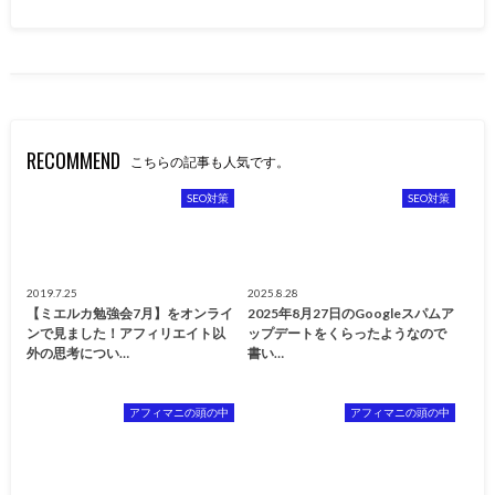
RECOMMEND
こちらの記事も人気です。
SEO対策
SEO対策
2019.7.25
2025.8.28
【ミエルカ勉強会7月】をオンライ
2025年8月27日のGoogleスパムア
ンで見ました！アフィリエイト以
ップデートをくらったようなので
外の思考につい…
書い…
アフィマニの頭の中
アフィマニの頭の中