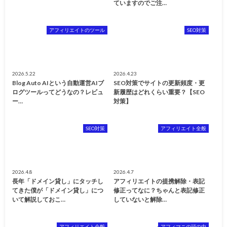
ていますのでご注…
アフィリエイトのツール
SEO対策
2026.5.22
2026.4.23
Blog Auto AIという自動運営AIブ
SEO対策でサイトの更新頻度・更
ログツールってどうなの？レビュ
新履歴はどれくらい重要？【SEO
ー…
対策】
SEO対策
アフィリエイト全般
2026.4.8
2026.4.7
長年「ドメイン貸し」にタッチし
アフィリエイトの提携解除・表記
てきた僕が「ドメイン貸し」につ
修正ってなに？ちゃんと表記修正
いて解説しておこ…
していないと解除…
アフィリエイト全般
アフィマニの頭の中