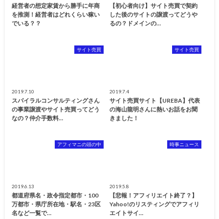
経営者の想定家賃から勝手に年商
【初心者向け】サイト売買で契約
を推測！経営者はどれくらい稼い
した後のサイトの譲渡ってどうや
でいる？？
るの？ドメインの…
サイト売買
サイト売買
2019.7.10
2019.7.4
スパイラルコンサルティングさん
サイト売買サイト【UREBA】代表
の事業譲渡やサイト売買ってどう
の海山龍明さんに熱いお話をお聞
なの？仲介手数料…
きました！
アフィマニの頭の中
時事ニュース
2019.6.13
2019.5.8
都道府県名・政令指定都市・100
【悲報！アフィリエイト終了？】
万都市・県庁所在地・駅名・23区
Yahoo!のリスティングでアフィリ
名など一覧で…
エイトサイ…