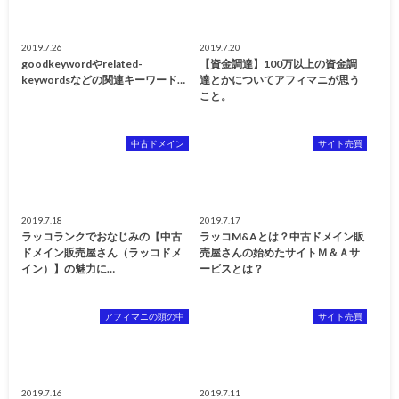
2019.7.26
2019.7.20
goodkeywordやrelated-
【資金調達】100万以上の資金調
keywordsなどの関連キーワード…
達とかについてアフィマニが思う
こと。
中古ドメイン
サイト売買
2019.7.18
2019.7.17
ラッコランクでおなじみの【中古
ラッコM&Aとは？中古ドメイン販
ドメイン販売屋さん（ラッコドメ
売屋さんの始めたサイトＭ＆Ａサ
イン）】の魅力に…
ービスとは？
アフィマニの頭の中
サイト売買
2019.7.16
2019.7.11