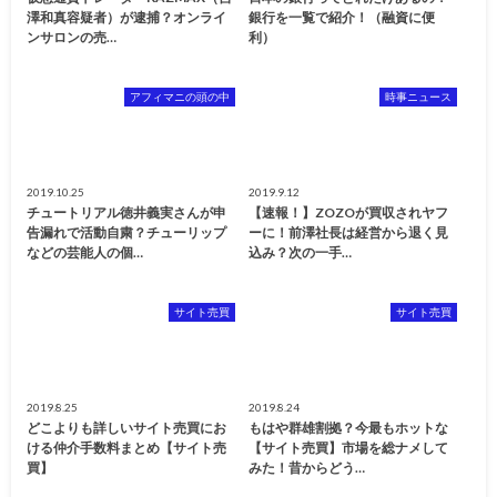
澤和真容疑者）が逮捕？オンライ
銀行を一覧で紹介！（融資に便
ンサロンの売…
利）
アフィマニの頭の中
時事ニュース
2019.10.25
2019.9.12
チュートリアル徳井義実さんが申
【速報！】ZOZOが買収されヤフ
告漏れで活動自粛？チューリップ
ーに！前澤社長は経営から退く見
などの芸能人の個…
込み？次の一手…
サイト売買
サイト売買
2019.8.25
2019.8.24
どこよりも詳しいサイト売買にお
もはや群雄割拠？今最もホットな
ける仲介手数料まとめ【サイト売
【サイト売買】市場を総ナメして
買】
みた！昔からどう…