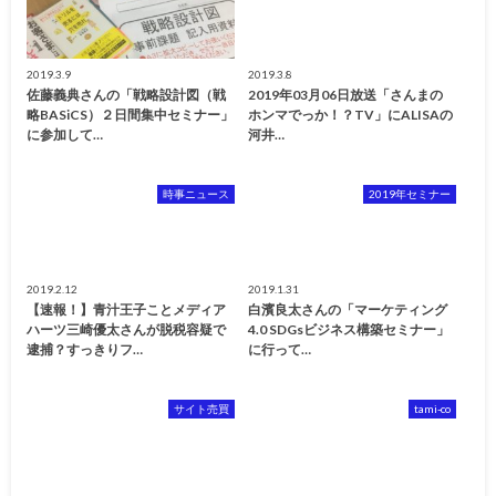
2019.3.9
2019.3.8
佐藤義典さんの「戦略設計図（戦
2019年03月06日放送「さんまの
略BASiCS）２日間集中セミナー」
ホンマでっか！？TV」にALISAの
に参加して…
河井…
時事ニュース
2019年セミナー
2019.2.12
2019.1.31
【速報！】青汁王子ことメディア
白濱良太さんの「マーケティング
ハーツ三崎優太さんが脱税容疑で
4.0 SDGsビジネス構築セミナー」
逮捕？すっきりフ…
に行って…
サイト売買
tami-co