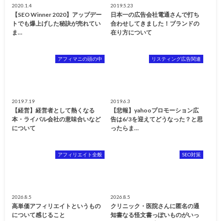
2020.1.4
2019.5.23
【SEO Winner 2020】アップデー
日本一の広告会社電通さんで打ち
トでも爆上げした秘訣が売れてい
合わせしてきました！ブランドの
ま…
在り方について
アフィマニの頭の中
リスティング広告関連
2019.7.19
2019.6.3
【経営】経営者として熱くなる
【悲報】yahooプロモーション広
本・ライバル会社の意味合いなど
告は6/3を迎えてどうなった？と思
について
ったらま…
アフィリエイト全般
SEO対策
2026.8.5
2026.8.5
高単価アフィリエイトというもの
クリニック・医院さんに匿名の通
について感じること
知書なる怪文書っぽいものがいっ