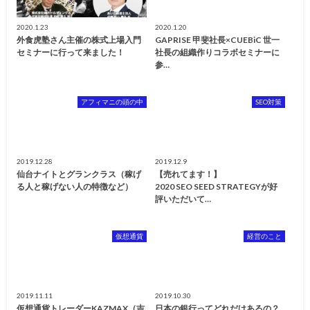
2020.1.23
2020.1.20
外食虎塾さん主催の株式上場入門
GAPRISE 甲斐社長×CUEBiC 世一
セミナーに行って来ました！
社長の組織作りコラボセミナーに
参…
アフィマニの頭の中
SEO対策
2019.12.28
2019.12.9
仙台ナイトとグランクラス（稼げ
【売れてます！】
る人と稼げない人の特徴など）
2020 SEO SEED STRATEGYが好
評いただいて…
仮想通貨
経営のこと
2019.11.11
2019.10.30
仮想通貨トレーダーKAZMAX（吉
日本の銀行ってどれだけあるの？