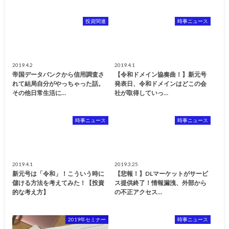
投資関連
時事ニュース
2019.4.2
2019.4.1
帝国データバンクから信用調査さ
【令和ドメイン協奏曲！】新元号
れて結局自分がやっちゃった話。
発表日、令和ドメインはどこの会
その他日常生活に…
社が取得していっ…
時事ニュース
時事ニュース
2019.4.1
2019.3.25
新元号は「令和」！こういう時に
【悲報！】DLマーケットがサービ
儲ける方法を考えてみた！【投資
ス提供終了！情報漏洩、外部から
的な考え方】
の不正アクセス…
2019年セミナー
時事ニュース