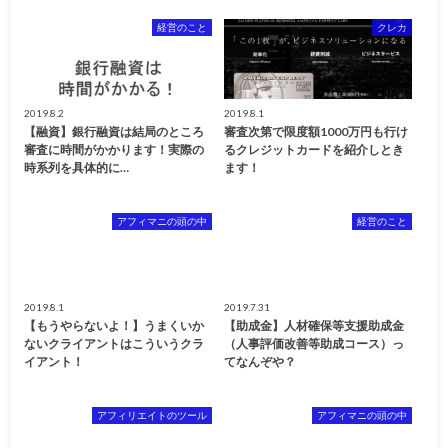
経営のこと
クレカ
2019.8.2
2019.8.1
【融資】銀行融資は結局のところ
審査次第で限度額1000万円も行け
審査に時間がかかります！実際の
るクレジットカードを紹介しとき
時系列を具体的に…
ます！
アフィマニの頭の中
経営のこと
2019.8.1
2019.7.31
【もうやらないよ！】うまくいか
【助成金】人材確保等支援助成金
ないクライアントはこういうクラ
（人事評価改善等助成コース）っ
イアント！
てなんぞや？
アフィリエイトのツール
アフィマニの頭の中