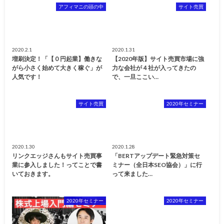
アフィマニの頭の中
サイト売買
2020.2.1
2020.1.31
増刷決定！「【０円起業】働きな
【2020年版】サイト売買市場に強
がら小さく始めて大きく稼ぐ」が
力な会社が４社が入ってきたの
人気です！
で、一旦ここい…
サイト売買
2020年セミナー
2020.1.30
2020.1.28
リンクエッジさんもサイト売買事
「BERTアップデート緊急対策セ
業に参入しました！ってことで書
ミナー（全日本SEO協会）」に行
いておきます。
って来ました…
2020年セミナー
2020年セミナー