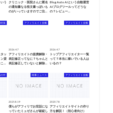
という
クリニック・医院さんに匿名
Blog Auto AIという自動運営
と
の通知書なる怪文書っぽいも
AIブログツールってどうな
のがいっていますのでご注…
の？レビュー…
O対策
アフィリエイト全般
アフィリエイト全般
2026.4.7
2026.4.7
にタッ
アフィリエイトの提携解除・
トップアフィリエイター一覧
イン貸
表記修正ってなに？ちゃんと
って？本当に稼いでいる人は
こ…
表記修正していないと解除…
いるの？
頭の中
時事ニュース
アフィリエイト全般
2025.8.19
2020.7.8
僕らがアフィリでお世話にな
アフィリエイトサイトの作り
っていたミュゼさんが破綻し
方を解説！（初心者向け）