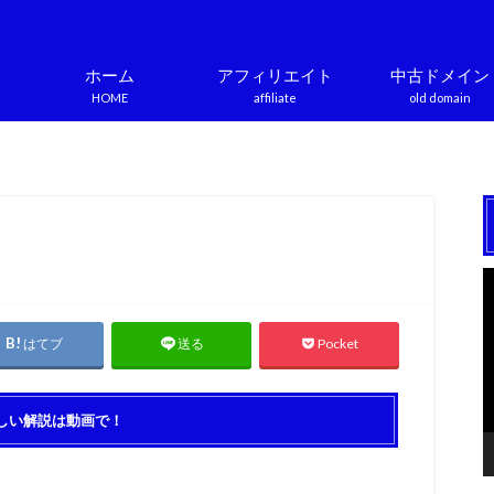
ホーム
アフィリエイト
中古ドメイン
HOME
affiliate
old domain
はてブ
Pocket
送る
しい解説は動画で！