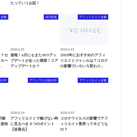
たっていうお話！
ト全般
SEO対策
アフィリエイト全般
2020.6.25
2020.6.25
て？セ
速報！6月にもまたSEOアッ
2020年におすすめのアフィ
トカー
プデートがあった模様！コア
リエイトジャンルは？コロナ
…
アップデートか？
の影響でいろいろ変わり…
頭の中
アフィマニの頭の中
アフィリエイト全般
2020.6.24
2020.4.15
円稼
アフィリエイトで稼げない時
コロナウイルスの影響でアフ
は意味
に見るべき３つのポイント
ィリエイト業界って今どうな
【改善点】
の？