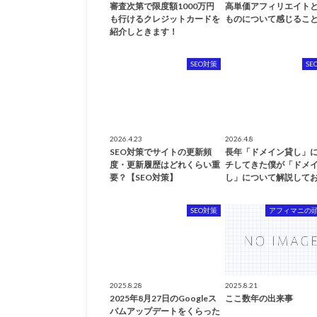
審査次第で限度額1000万円
高単価アフィリエイト
も行けるクレジットカードを
ものについて感じるこ
紹介しときます！
SEO対策
SE
2026.4.23
2026.4.8
SEO対策でサイトの更新頻
長年「ドメイン貸し」
度・更新履歴はどれくらい重
チしてきた僕が「ドメ
要？【SEO対策】
し」について解説してお
SEO対策
アフィマニの
2025.8.28
2025.8.21
2025年8月27日のGoogleス
ここ数年の出来事
パムアップデートをくらった