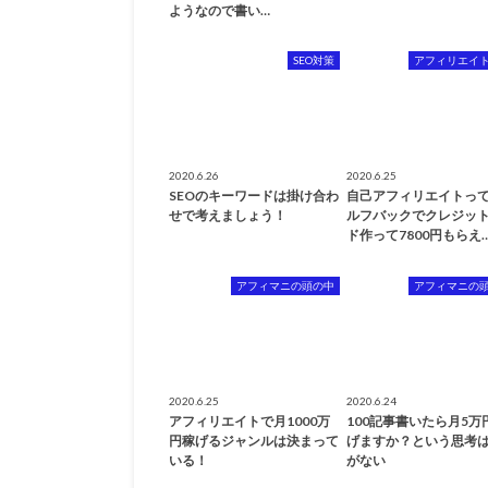
ようなので書い…
SEO対策
アフィリエイ
2020.6.26
2020.6.25
SEOのキーワードは掛け合わ
自己アフィリエイトっ
せで考えましょう！
ルフバックでクレジッ
ド作って7800円もらえ
アフィマニの頭の中
アフィマニの
2020.6.25
2020.6.24
アフィリエイトで月1000万
100記事書いたら月5万
円稼げるジャンルは決まって
げますか？という思考
いる！
がない