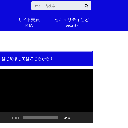
サイト売買
セキュリティなど
M&A
security
はじめましてはこちらから！
動
画
プ
レ
ー
ヤ
ー
00:00
04:34