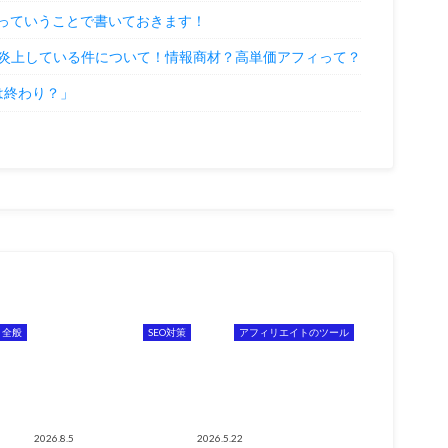
」っていうことで書いておきます！
炎上している件について！情報商材？高単価アフィって？
Oは終わり？」
ト全般
SEO対策
アフィリエイトのツール
2026.8.5
2026.5.22