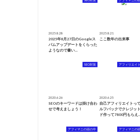
2025.8.28
2025.8.21
2025年8月27日のGoogleス
ここ数年の出来事
パムアップデートをくらった
ようなので書い…
SEO対策
アフィリエイ
2020.6.26
2020.6.25
SEOのキーワードは掛け合わ
自己アフィリエイトっ
せで考えましょう！
ルフバックでクレジッ
ド作って7800円もらえ
アフィマニの頭の中
アフィマニの