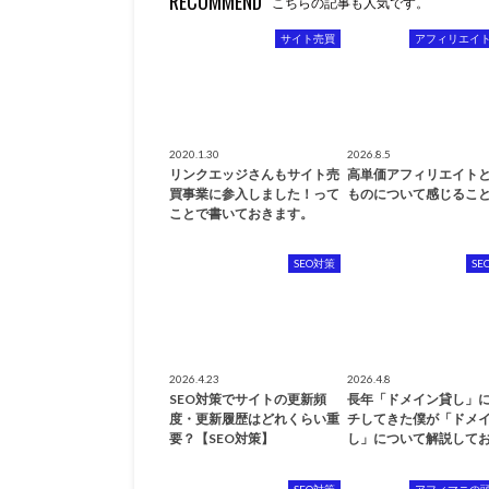
RECOMMEND
こちらの記事も人気です。
サイト売買
アフィリエイ
2020.1.30
2026.8.5
リンクエッジさんもサイト売
高単価アフィリエイト
買事業に参入しました！って
ものについて感じるこ
ことで書いておきます。
SEO対策
SE
2026.4.23
2026.4.8
SEO対策でサイトの更新頻
長年「ドメイン貸し」
度・更新履歴はどれくらい重
チしてきた僕が「ドメ
要？【SEO対策】
し」について解説してお
SEO対策
アフィマニの