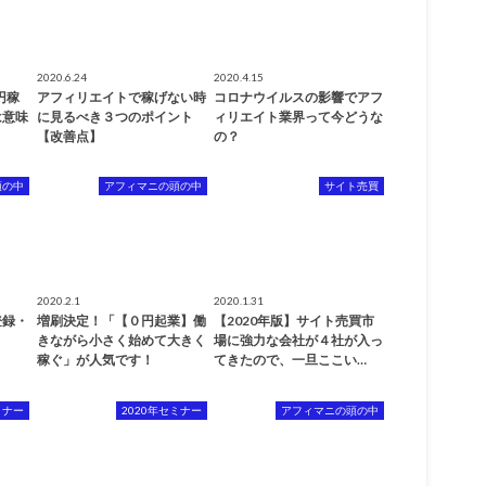
2020.6.24
2020.4.15
円稼
アフィリエイトで稼げない時
コロナウイルスの影響でアフ
は意味
に見るべき３つのポイント
ィリエイト業界って今どうな
【改善点】
の？
頭の中
アフィマニの頭の中
サイト売買
2020.2.1
2020.1.31
登録・
増刷決定！「【０円起業】働
【2020年版】サイト売買市
きながら小さく始めて大きく
場に強力な会社が４社が入っ
稼ぐ」が人気です！
てきたので、一旦ここい…
ミナー
2020年セミナー
アフィマニの頭の中