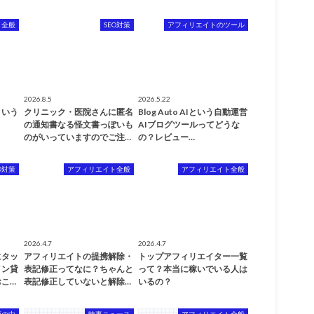
ト全般
SEO対策
アフィリエイトのツール
2026.8.5
2026.5.22
という
クリニック・医院さんに匿名
Blog Auto AIという自動運営
と
の通知書なる怪文書っぽいも
AIブログツールってどうな
のがいっていますのでご注…
の？レビュー…
O対策
アフィリエイト全般
アフィリエイト全般
2026.4.7
2026.4.7
にタッ
アフィリエイトの提携解除・
トップアフィリエイター一覧
イン貸
表記修正ってなに？ちゃんと
って？本当に稼いでいる人は
こ…
表記修正していないと解除…
いるの？
頭の中
時事ニュース
アフィリエイト全般