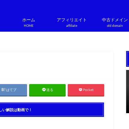
ホーム
アフィリエイト
中古ドメイン
HOME
affiliate
old domain
はてブ
Pocket
送る
しい解説は動画で！