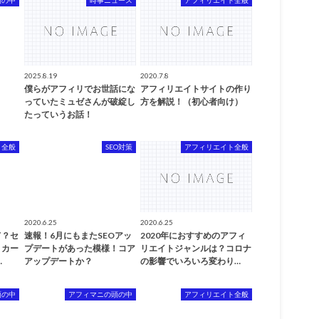
2025.8.19
2020.7.8
僕らがアフィリでお世話にな
アフィリエイトサイトの作り
っていたミュゼさんが破綻し
方を解説！（初心者向け）
たっていうお話！
ト全般
SEO対策
アフィリエイト全般
2020.6.25
2020.6.25
て？セ
速報！6月にもまたSEOアッ
2020年におすすめのアフィ
トカー
プデートがあった模様！コア
リエイトジャンルは？コロナ
…
アップデートか？
の影響でいろいろ変わり…
頭の中
アフィマニの頭の中
アフィリエイト全般