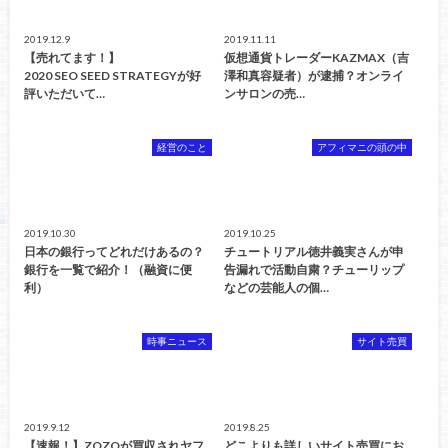
2019.12.9
2019.11.11
【売れてます！】
仮想通貨トレーダーKAZMAX（吉
2020 SEO SEED STRATEGYが好
澤和真容疑者）が逮捕？オンライ
評いただいて…
ンサロンの売…
経営のこと
アフィマニの頭の中
2019.10.30
2019.10.25
日本の銀行ってどれだけあるの？
チュートリアル徳井義実さんが申
銀行を一覧で紹介！（融資に便
告漏れで活動自粛？チューリップ
利）
などの芸能人の個…
時事ニュース
サイト売買
2019.9.12
2019.8.25
【速報！】ZOZOが買収されヤフ
どこよりも詳しいサイト売買にお