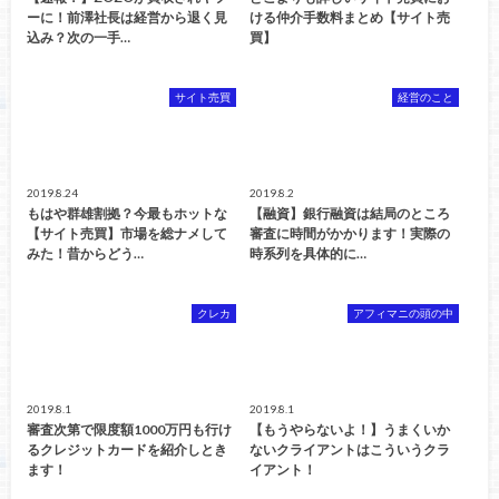
ーに！前澤社長は経営から退く見
ける仲介手数料まとめ【サイト売
込み？次の一手…
買】
サイト売買
経営のこと
2019.8.24
2019.8.2
もはや群雄割拠？今最もホットな
【融資】銀行融資は結局のところ
【サイト売買】市場を総ナメして
審査に時間がかかります！実際の
みた！昔からどう…
時系列を具体的に…
クレカ
アフィマニの頭の中
2019.8.1
2019.8.1
審査次第で限度額1000万円も行け
【もうやらないよ！】うまくいか
るクレジットカードを紹介しとき
ないクライアントはこういうクラ
ます！
イアント！