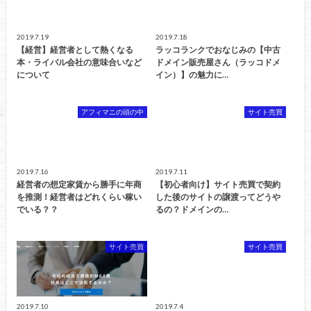
2019.7.19
2019.7.18
【経営】経営者として熱くなる
ラッコランクでおなじみの【中古
本・ライバル会社の意味合いなど
ドメイン販売屋さん（ラッコドメ
について
イン）】の魅力に…
アフィマニの頭の中
サイト売買
2019.7.16
2019.7.11
経営者の想定家賃から勝手に年商
【初心者向け】サイト売買で契約
を推測！経営者はどれくらい稼い
した後のサイトの譲渡ってどうや
でいる？？
るの？ドメインの…
サイト売買
サイト売買
2019.7.10
2019.7.4