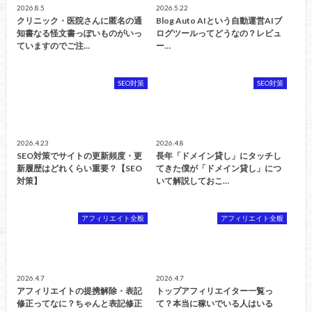
2026.8.5
2026.5.22
クリニック・医院さんに匿名の通
Blog Auto AIという自動運営AIブ
知書なる怪文書っぽいものがいっ
ログツールってどうなの？レビュ
ていますのでご注…
ー…
SEO対策
SEO対策
2026.4.23
2026.4.8
SEO対策でサイトの更新頻度・更
長年「ドメイン貸し」にタッチし
新履歴はどれくらい重要？【SEO
てきた僕が「ドメイン貸し」につ
対策】
いて解説しておこ…
アフィリエイト全般
アフィリエイト全般
2026.4.7
2026.4.7
アフィリエイトの提携解除・表記
トップアフィリエイター一覧っ
修正ってなに？ちゃんと表記修正
て？本当に稼いでいる人はいる