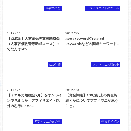
経営のこと
アフィリエイトのツール
2019.7.31
2019.7.26
【助成金】人材確保等支援助成金
goodkeywordやrelated-
（人事評価改善等助成コース）っ
keywordsなどの関連キーワード…
てなんぞや？
SEO対策
アフィマニの頭の中
2019.7.25
2019.7.20
【ミエルカ勉強会7月】をオンライ
【資金調達】100万以上の資金調
ンで見ました！アフィリエイト以
達とかについてアフィマニが思う
外の思考につい…
こと。
アフィマニの頭の中
中古ドメイン