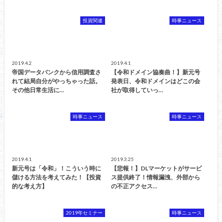
投資関連
時事ニュース
2019.4.2
2019.4.1
帝国データバンクから信用調査さ
【令和ドメイン協奏曲！】新元号
れて結局自分がやっちゃった話。
発表日、令和ドメインはどこの会
その他日常生活に…
社が取得していっ…
時事ニュース
時事ニュース
2019.4.1
2019.3.25
新元号は「令和」！こういう時に
【悲報！】DLマーケットがサービ
儲ける方法を考えてみた！【投資
ス提供終了！情報漏洩、外部から
的な考え方】
の不正アクセス…
2019年セミナー
時事ニュース