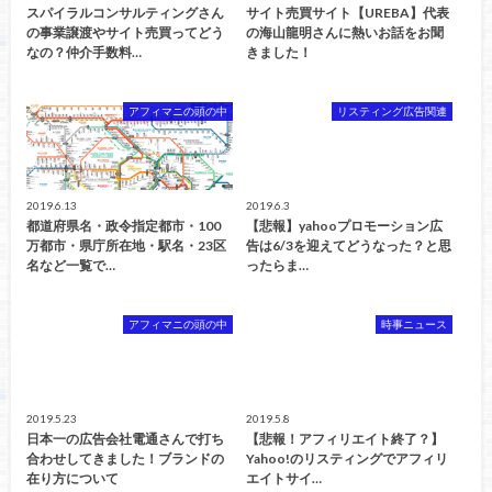
スパイラルコンサルティングさん
サイト売買サイト【UREBA】代表
の事業譲渡やサイト売買ってどう
の海山龍明さんに熱いお話をお聞
なの？仲介手数料…
きました！
アフィマニの頭の中
リスティング広告関連
2019.6.13
2019.6.3
都道府県名・政令指定都市・100
【悲報】yahooプロモーション広
万都市・県庁所在地・駅名・23区
告は6/3を迎えてどうなった？と思
名など一覧で…
ったらま…
アフィマニの頭の中
時事ニュース
2019.5.23
2019.5.8
日本一の広告会社電通さんで打ち
【悲報！アフィリエイト終了？】
合わせしてきました！ブランドの
Yahoo!のリスティングでアフィリ
在り方について
エイトサイ…