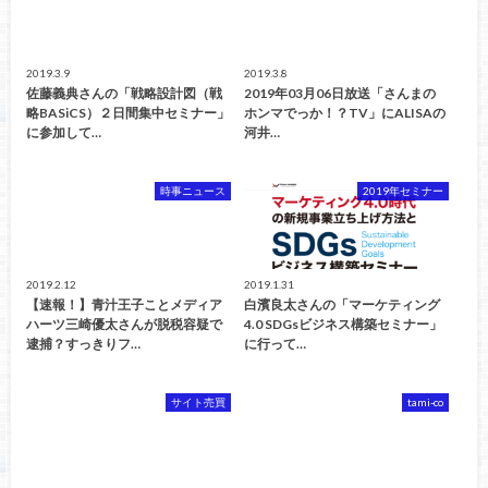
2019.3.9
2019.3.8
佐藤義典さんの「戦略設計図（戦
2019年03月06日放送「さんまの
略BASiCS）２日間集中セミナー」
ホンマでっか！？TV」にALISAの
に参加して…
河井…
時事ニュース
2019年セミナー
2019.2.12
2019.1.31
【速報！】青汁王子ことメディア
白濱良太さんの「マーケティング
ハーツ三崎優太さんが脱税容疑で
4.0 SDGsビジネス構築セミナー」
逮捕？すっきりフ…
に行って…
サイト売買
tami-co