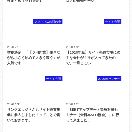
報まとめ【4/16更新】
などの販売ページ
アフィマニの頭の中
サイト売買
2020.2.1
2020.1.31
増刷決定！「【０円起業】働きな
【2020年版】サイト売買市場に強
がら小さく始めて大きく稼ぐ」が
力な会社が４社が入ってきたの
人気です！
で、一旦ここい…
サイト売買
2020年セミナー
2020.1.30
2020.1.28
リンクエッジさんもサイト売買事
「BERTアップデート緊急対策セ
業に参入しました！ってことで書
ミナー（全日本SEO協会）」に行
いておきます。
って来ました…