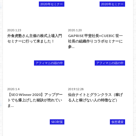
2020年セミナー
2020年セミナー
2020.1.23
2020.1.20
外食虎塾さん主催の株式上場入門
GAPRISE 甲斐社長×CUEBiC 世一
セミナーに行って来ました！
社長の組織作りコラボセミナーに
参…
アフィマニの頭の中
アフィマニの頭の中
2020.1.4
2019.12.28
【SEO Winner 2020】アップデー
仙台ナイトとグランクラス（稼げ
トでも爆上げした秘訣が売れてい
る人と稼げない人の特徴など）
ま…
SEO対策
仮想通貨