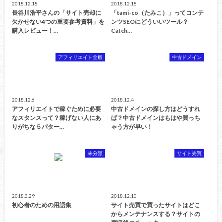
2018.12.18
2018.12.18
長谷川浩平さんの「サイト売却に
「tami-co（たみこ）」ってコンテ
欠かせない4つの重要参考資料」を
ンツSEOにどういいツール？
購入レビュー！…
Catch…
アフィリエイト全般
中古ドメイン
2018.12.6
2018.12.4
アフィリエイトで稼ぐために必要
中古ドメインの探し方はどうすれ
なスタンスって？稼げない人にあ
ば？中古ドメインはもはや買っち
りがちな５パター…
ゃう方が早い！
未分類
サイト売買
2018.3.29
2018.12.10
初心者のための用語集
サイト売買で買ったサイトはどこ
からメンテナンスする？サイトの