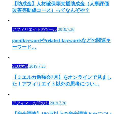
【助成金】人材確保等支援助成金（人事評価
改善等助成コース）ってなんぞや？
アフィリエイトのツール
2019.7.26
goodkeywordやrelated-keywordsなどの関連キ
ーワード…
SEO対策
2019.7.25
【ミエルカ勉強会7月】をオンラインで見まし
た！アフィリエイト以外の思考につい…
アフィマニの頭の中
2019.7.20
【資金調達】100万以上の資金調達とかについ