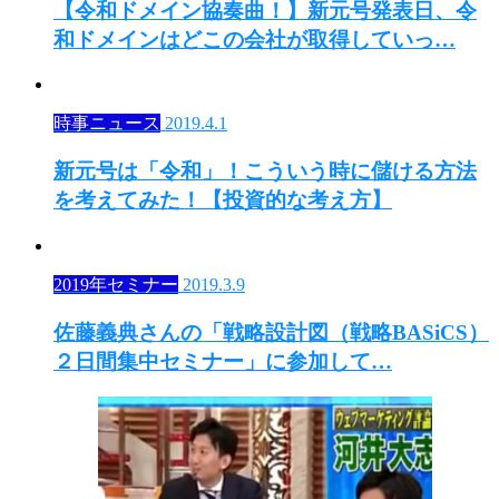
【令和ドメイン協奏曲！】新元号発表日、令
和ドメインはどこの会社が取得していっ…
時事ニュース
2019.4.1
新元号は「令和」！こういう時に儲ける方法
を考えてみた！【投資的な考え方】
2019年セミナー
2019.3.9
佐藤義典さんの「戦略設計図（戦略BASiCS）
２日間集中セミナー」に参加して…