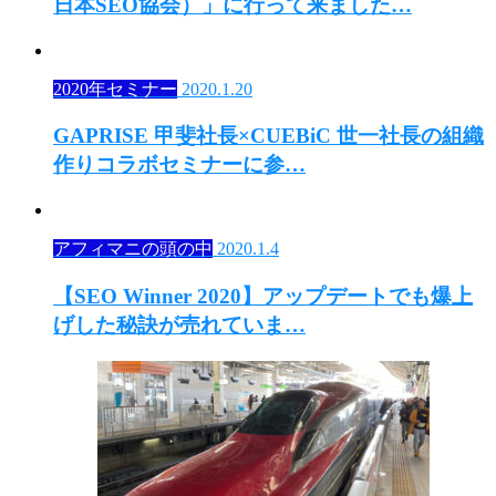
日本SEO協会）」に行って来ました…
2020年セミナー
2020.1.20
GAPRISE 甲斐社長×CUEBiC 世一社長の組織
作りコラボセミナーに参…
アフィマニの頭の中
2020.1.4
【SEO Winner 2020】アップデートでも爆上
げした秘訣が売れていま…