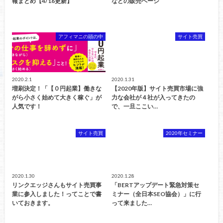
報まとめ【4/16更新】
などの販売ページ
アフィマニの頭の中
サイト売買
2020.2.1
2020.1.31
増刷決定！「【０円起業】働きな
【2020年版】サイト売買市場に強
がら小さく始めて大きく稼ぐ」が
力な会社が４社が入ってきたの
人気です！
で、一旦ここい…
サイト売買
2020年セミナー
2020.1.30
2020.1.28
リンクエッジさんもサイト売買事
「BERTアップデート緊急対策セ
業に参入しました！ってことで書
ミナー（全日本SEO協会）」に行
いておきます。
って来ました…