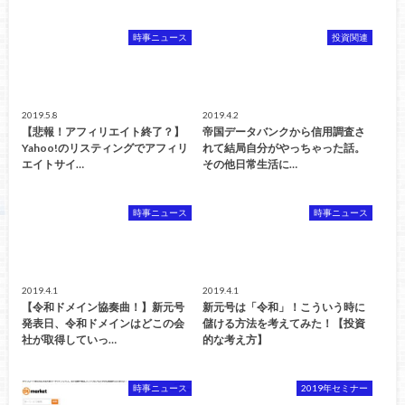
時事ニュース
投資関連
2019.5.8
2019.4.2
【悲報！アフィリエイト終了？】
帝国データバンクから信用調査さ
Yahoo!のリスティングでアフィリ
れて結局自分がやっちゃった話。
エイトサイ…
その他日常生活に…
時事ニュース
時事ニュース
2019.4.1
2019.4.1
【令和ドメイン協奏曲！】新元号
新元号は「令和」！こういう時に
発表日、令和ドメインはどこの会
儲ける方法を考えてみた！【投資
社が取得していっ…
的な考え方】
時事ニュース
2019年セミナー