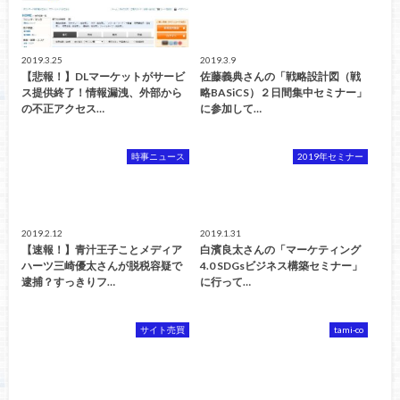
2019.3.25
2019.3.9
【悲報！】DLマーケットがサービ
佐藤義典さんの「戦略設計図（戦
ス提供終了！情報漏洩、外部から
略BASiCS）２日間集中セミナー」
の不正アクセス…
に参加して…
時事ニュース
2019年セミナー
2019.2.12
2019.1.31
【速報！】青汁王子ことメディア
白濱良太さんの「マーケティング
ハーツ三崎優太さんが脱税容疑で
4.0 SDGsビジネス構築セミナー」
逮捕？すっきりフ…
に行って…
サイト売買
tami-co