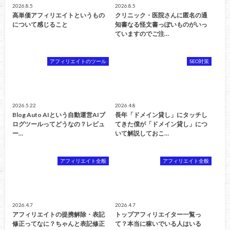
2026.8.5
2026.8.5
高単価アフィリエイトというもの
クリニック・医院さんに匿名の通
について感じること
知書なる怪文書っぽいものがいっ
ていますのでご注…
アフィリエイトのツール
SEO対策
2026.5.22
2026.4.8
Blog Auto AIという自動運営AIブ
長年「ドメイン貸し」にタッチし
ログツールってどうなの？レビュ
てきた僕が「ドメイン貸し」につ
ー…
いて解説しておこ…
アフィリエイト全般
アフィリエイト全般
2026.4.7
2026.4.7
アフィリエイトの提携解除・表記
トップアフィリエイター一覧っ
修正ってなに？ちゃんと表記修正
て？本当に稼いでいる人はいる