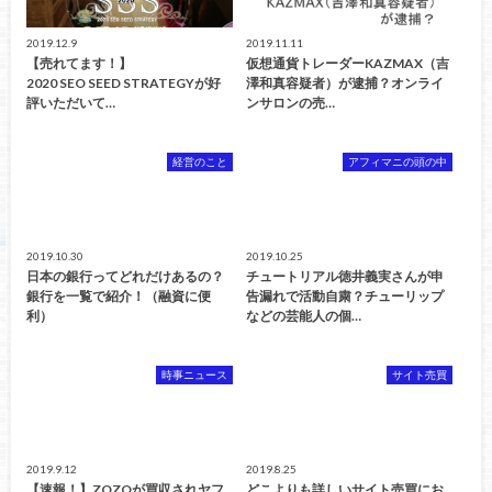
2019.12.9
2019.11.11
【売れてます！】
仮想通貨トレーダーKAZMAX（吉
2020 SEO SEED STRATEGYが好
澤和真容疑者）が逮捕？オンライ
評いただいて…
ンサロンの売…
経営のこと
アフィマニの頭の中
2019.10.30
2019.10.25
日本の銀行ってどれだけあるの？
チュートリアル徳井義実さんが申
銀行を一覧で紹介！（融資に便
告漏れで活動自粛？チューリップ
利）
などの芸能人の個…
時事ニュース
サイト売買
2019.9.12
2019.8.25
【速報！】ZOZOが買収されヤフ
どこよりも詳しいサイト売買にお