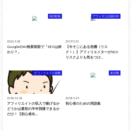
SEO対策
アフィマニの頭の中
2026.5.28
2019.3.25
GoogleのAI検索画面で「SEOは終
【今そこにある危機（リス
わり？」
ク！）】アフィリエイターがSEO
リスクよりも気をつけ…
アフィリエイト全般
未分類
2018.12.18
2018.3.29
アフィリエイトの収入で稼げるか
初心者のための用語集
どうかは最初の半年我慢できるか
だけ！【初心者向…