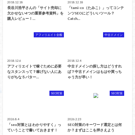
2018.12.18
2018.12.18
長谷川浩平さんの「サイト売却に
「tami-co（たみこ）」ってコンテ
欠かせない4つの重要参考資料」を
ンツSEOにどういいツール？
購入レビュー！…
Catch…
アフィリエイト全般
中古ドメイン
2018.12.6
2018.12.4
アフィリエイトで稼ぐために必要
中古ドメインの探し方はどうすれ
なスタンスって？稼げない人にあ
ば？中古ドメインはもはや買っち
りがちな５パター…
ゃう方が早い！
SEO対策
SEO対策
2026.8.4
2026.2.23
「seo対策とは わかりやすく」っ
SEO対策のキーワード選定とは何
ていうことで書いておきます！
か？まずはここを押さえよう