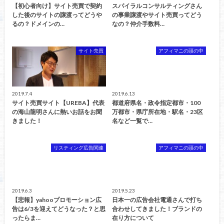
【初心者向け】サイト売買で契約
スパイラルコンサルティングさん
した後のサイトの譲渡ってどうや
の事業譲渡やサイト売買ってどう
るの？ドメインの…
なの？仲介手数料…
サイト売買
アフィマニの頭の中
2019.7.4
2019.6.13
サイト売買サイト【UREBA】代表
都道府県名・政令指定都市・100
の海山龍明さんに熱いお話をお聞
万都市・県庁所在地・駅名・23区
きました！
名など一覧で…
リスティング広告関連
アフィマニの頭の中
2019.6.3
2019.5.23
【悲報】yahooプロモーション広
日本一の広告会社電通さんで打ち
告は6/3を迎えてどうなった？と思
合わせしてきました！ブランドの
ったらま…
在り方について