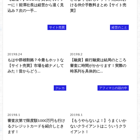
ーに！前澤社長は経営から退く見
ける仲介手数料まとめ【サイト売
込み？次の一手…
買】
サイト売買
経営のこと
2019.8.24
2019.8.2
もはや群雄割拠？今最もホットな
【融資】銀行融資は結局のところ
【サイト売買】市場を総ナメして
審査に時間がかかります！実際の
みた！昔からどう…
時系列を具体的に…
クレカ
アフィマニの頭の中
2019.8.1
2019.8.1
審査次第で限度額1000万円も行け
【もうやらないよ！】うまくいか
るクレジットカードを紹介しとき
ないクライアントはこういうクラ
ます！
イアント！