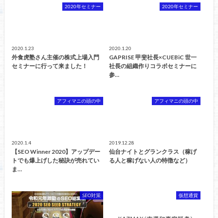
2020年セミナー
2020年セミナー
2020.1.23
2020.1.20
外食虎塾さん主催の株式上場入門
GAPRISE 甲斐社長×CUEBiC 世一
セミナーに行って来ました！
社長の組織作りコラボセミナーに
参…
アフィマニの頭の中
アフィマニの頭の中
2020.1.4
2019.12.28
【SEO Winner 2020】アップデー
仙台ナイトとグランクラス（稼げ
トでも爆上げした秘訣が売れてい
る人と稼げない人の特徴など）
ま…
SEO対策
仮想通貨