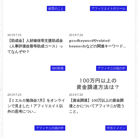
経営のこと
アフィリエイトのツール
2019.7.31
2019.7.26
【助成金】人材確保等支援助成金
goodkeywordやrelated-
（人事評価改善等助成コース）っ
keywordsなどの関連キーワード…
てなんぞや？
SEO対策
アフィマニの頭の中
2019.7.25
2019.7.20
【ミエルカ勉強会7月】をオンライ
【資金調達】100万以上の資金調
ンで見ました！アフィリエイト以
達とかについてアフィマニが思う
外の思考につい…
こと。
アフィマニの頭の中
中古ドメイン