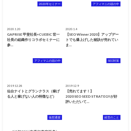
2020年セミナー
アフィマニの頭の中
2020.1.20
2020.1.4
GAPRISE 甲斐社長×CUEBiC 世一
【SEO Winner 2020】アップデー
社長の組織作りコラボセミナーに
トでも爆上げした秘訣が売れてい
参…
ま…
アフィマニの頭の中
SEO対策
2019.12.28
2019.12.9
仙台ナイトとグランクラス（稼げ
【売れてます！】
る人と稼げない人の特徴など）
2020 SEO SEED STRATEGYが好
評いただいて…
仮想通貨
経営のこと