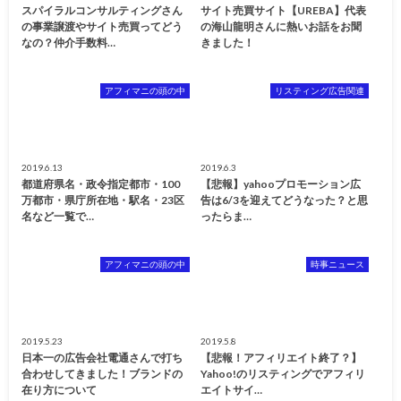
スパイラルコンサルティングさん
サイト売買サイト【UREBA】代表
の事業譲渡やサイト売買ってどう
の海山龍明さんに熱いお話をお聞
なの？仲介手数料…
きました！
アフィマニの頭の中
リスティング広告関連
2019.6.13
2019.6.3
都道府県名・政令指定都市・100
【悲報】yahooプロモーション広
万都市・県庁所在地・駅名・23区
告は6/3を迎えてどうなった？と思
名など一覧で…
ったらま…
アフィマニの頭の中
時事ニュース
2019.5.23
2019.5.8
日本一の広告会社電通さんで打ち
【悲報！アフィリエイト終了？】
合わせしてきました！ブランドの
Yahoo!のリスティングでアフィリ
在り方について
エイトサイ…