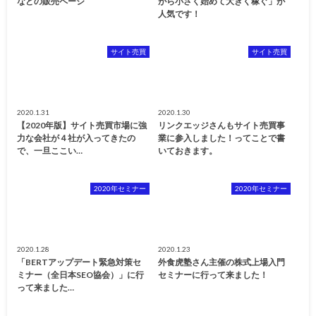
などの販売ページ
がら小さく始めて大きく稼ぐ」が
人気です！
サイト売買
サイト売買
2020.1.31
2020.1.30
【2020年版】サイト売買市場に強
リンクエッジさんもサイト売買事
力な会社が４社が入ってきたの
業に参入しました！ってことで書
で、一旦ここい…
いておきます。
2020年セミナー
2020年セミナー
2020.1.28
2020.1.23
「BERTアップデート緊急対策セ
外食虎塾さん主催の株式上場入門
ミナー（全日本SEO協会）」に行
セミナーに行って来ました！
って来ました…