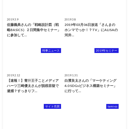
2019.3.9
2019.3.8
佐藤義典さんの「戦略設計図（戦
2019年03月06日放送「さんまの
略BASiCS）２日間集中セミナー」
ホンマでっか！？TV」にALISAの
に参加して…
河井…
時事ニュース
2019年セミナー
2019.2.12
2019.1.31
【速報！】青汁王子ことメディア
白濱良太さんの「マーケティング
ハーツ三崎優太さんが脱税容疑で
4.0 SDGsビジネス構築セミナー」
逮捕？すっきりフ…
に行って…
サイト売買
tami-co