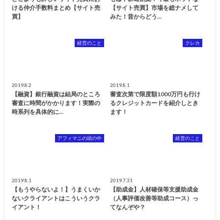
ける仲介手数料まとめ【サイト売
【サイト売買】市場を総ナメして
買】
みた！昔からどう…
経営のこと
クレカ
2019.8.2
2019.8.1
【融資】銀行融資は結局のところ
審査次第で限度額1000万円も行け
審査に時間がかかります！実際の
るクレジットカードを紹介しとき
時系列を具体的に…
ます！
アフィマニの頭の中
経営のこと
2019.8.1
2019.7.31
【もうやらないよ！】うまくいか
【助成金】人材確保等支援助成金
ないクライアントはこういうクラ
（人事評価改善等助成コース）っ
イアント！
てなんぞや？