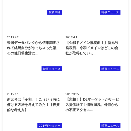
投資関連
時事ニュース
2019.4.2
2019.4.1
帝国データバンクから信用調査さ
【令和ドメイン協奏曲！】新元号
れて結局自分がやっちゃった話。
発表日、令和ドメインはどこの会
その他日常生活に…
社が取得していっ…
時事ニュース
時事ニュース
2019.4.1
2019.3.25
新元号は「令和」！こういう時に
【悲報！】DLマーケットがサービ
儲ける方法を考えてみた！【投資
ス提供終了！情報漏洩、外部から
的な考え方】
の不正アクセス…
2019年セミナー
時事ニュース