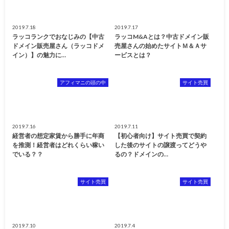
2019.7.18
2019.7.17
ラッコランクでおなじみの【中古
ラッコM&Aとは？中古ドメイン販
ドメイン販売屋さん（ラッコドメ
売屋さんの始めたサイトＭ＆Ａサ
イン）】の魅力に…
ービスとは？
アフィマニの頭の中
サイト売買
2019.7.16
2019.7.11
経営者の想定家賃から勝手に年商
【初心者向け】サイト売買で契約
を推測！経営者はどれくらい稼い
した後のサイトの譲渡ってどうや
でいる？？
るの？ドメインの…
サイト売買
サイト売買
2019.7.10
2019.7.4