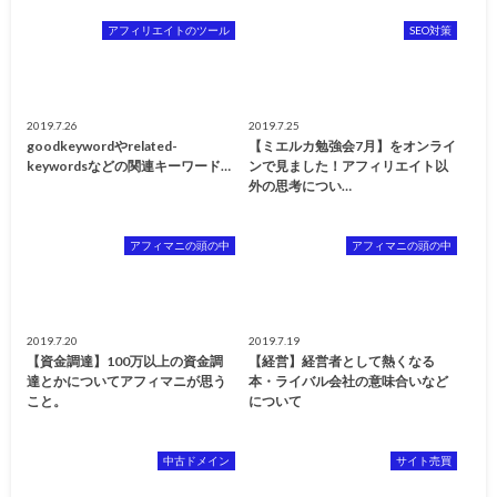
アフィリエイトのツール
SEO対策
2019.7.26
2019.7.25
goodkeywordやrelated-
【ミエルカ勉強会7月】をオンライ
keywordsなどの関連キーワード…
ンで見ました！アフィリエイト以
外の思考につい…
アフィマニの頭の中
アフィマニの頭の中
2019.7.20
2019.7.19
【資金調達】100万以上の資金調
【経営】経営者として熱くなる
達とかについてアフィマニが思う
本・ライバル会社の意味合いなど
こと。
について
中古ドメイン
サイト売買