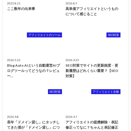
2025.8.21
2026.8.5
ここ数年の出来事
高単価アフィリエイトというもの
について感じること
アフィリエイトのツール
SEO対策
2026.5.22
2026.4.23
Blog Auto AIという自動運営AIブ
SEO対策でサイトの更新頻度・更
ログツールってどうなの？レビュ
新履歴はどれくらい重要？【SEO
ー…
対策】
SEO対策
アフィリエイト全般
2026.4.8
2026.4.7
長年「ドメイン貸し」にタッチし
アフィリエイトの提携解除・表記
てきた僕が「ドメイン貸し」につ
修正ってなに？ちゃんと表記修正