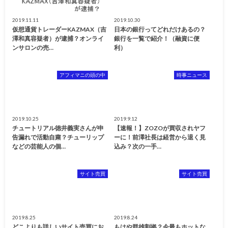
2019.11.11
2019.10.30
仮想通貨トレーダーKAZMAX（吉
日本の銀行ってどれだけあるの？
澤和真容疑者）が逮捕？オンライ
銀行を一覧で紹介！（融資に便
ンサロンの売…
利）
アフィマニの頭の中
時事ニュース
2019.10.25
2019.9.12
チュートリアル徳井義実さんが申
【速報！】ZOZOが買収されヤフ
告漏れで活動自粛？チューリップ
ーに！前澤社長は経営から退く見
などの芸能人の個…
込み？次の一手…
サイト売買
サイト売買
2019.8.25
2019.8.24
どこよりも詳しいサイト売買にお
もはや群雄割拠？今最もホットな