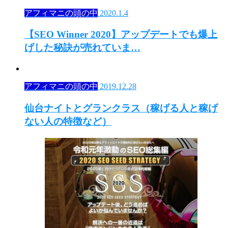
アフィマニの頭の中
2020.1.4
【SEO Winner 2020】アップデートでも爆上
げした秘訣が売れていま…
アフィマニの頭の中
2019.12.28
仙台ナイトとグランクラス（稼げる人と稼げ
ない人の特徴など）