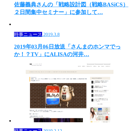
佐藤義典さんの「戦略設計図（戦略BASiCS）
２日間集中セミナー」に参加して…
時事ニュース
2019.3.8
2019年03月06日放送「さんまのホンマでっ
か！？TV」にALISAの河井…
時事ニュース
2019.2.12