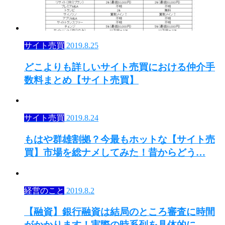
サイト売買
2019.8.25
どこよりも詳しいサイト売買における仲介手
数料まとめ【サイト売買】
サイト売買
2019.8.24
もはや群雄割拠？今最もホットな【サイト売
買】市場を総ナメしてみた！昔からどう…
経営のこと
2019.8.2
【融資】銀行融資は結局のところ審査に時間
がかかります！実際の時系列を具体的に…