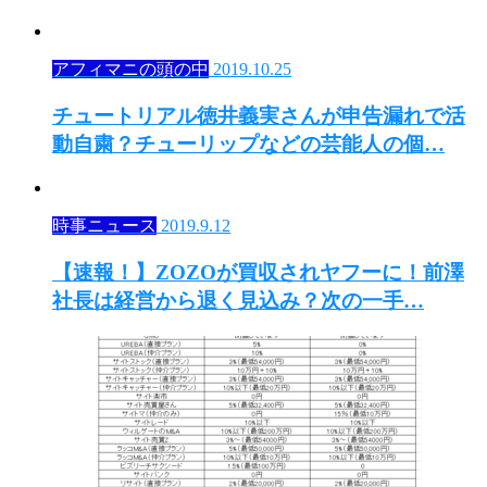
アフィマニの頭の中
2019.10.25
チュートリアル徳井義実さんが申告漏れで活
動自粛？チューリップなどの芸能人の個…
時事ニュース
2019.9.12
【速報！】ZOZOが買収されヤフーに！前澤
社長は経営から退く見込み？次の一手…