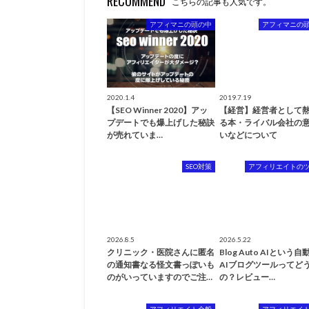
RECOMMEND
こちらの記事も人気です。
アフィマニの頭の中
アフィマニの
2020.1.4
2019.7.19
【SEO Winner 2020】アッ
【経営】経営者として
プデートでも爆上げした秘訣
る本・ライバル会社の
が売れていま…
いなどについて
SEO対策
アフィリエイトの
2026.8.5
2026.5.22
クリニック・医院さんに匿名
Blog Auto AIという
の通知書なる怪文書っぽいも
AIブログツールってど
のがいっていますのでご注…
の？レビュー…
アフィリエイト全般
アフィリエイ