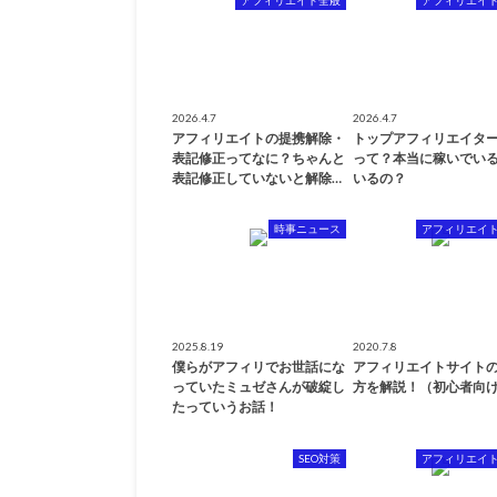
2026.4.7
2026.4.7
アフィリエイトの提携解除・
トップアフィリエイタ
表記修正ってなに？ちゃんと
って？本当に稼いでい
表記修正していないと解除…
いるの？
時事ニュース
アフィリエイ
2025.8.19
2020.7.8
僕らがアフィリでお世話にな
アフィリエイトサイト
っていたミュゼさんが破綻し
方を解説！（初心者向
たっていうお話！
SEO対策
アフィリエイ