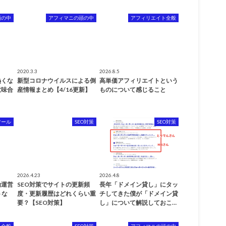
頭の中
アフィマニの頭の中
アフィリエイト全般
2020.3.3
2026.8.5
熱くな
新型コロナウイルスによる倒
高単価アフィリエイトという
意味合
産情報まとめ【4/16更新】
ものについて感じること
ツール
SEO対策
SEO対策
2026.4.23
2026.4.8
自動運営
SEO対策でサイトの更新頻
長年「ドメイン貸し」にタッ
うな
度・更新履歴はどれくらい重
チしてきた僕が「ドメイン貸
要？【SEO対策】
し」について解説しておこ…
ト全般
SEO対策
アフィマニの頭の中