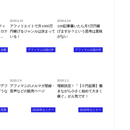
2020.6.25
2020.6.24
フィ
アフィリエイトで月1000万
100記事書いたら月5万円稼
コロナ
円稼げるジャンルは決まって
げますか？という思考は意味
…
いる！
がない
ト全般
アフィマニの頭の中
アフィマニの頭の中
2020.2.9
2020.2.1
でアフ
アフィマニのメルマガ登録・
増刷決定！「【０円起業】働
どうな
音声などの販売ページ
きながら小さく始めて大きく
稼ぐ」が人気です！
ト売買
2020年セミナー
2020年セミナー