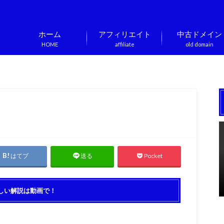
ホーム
アフィリエイト
中古ドメイン
HOME
affiliate
old domain
はてブ
Pocket
送る
しい解説は動画で！