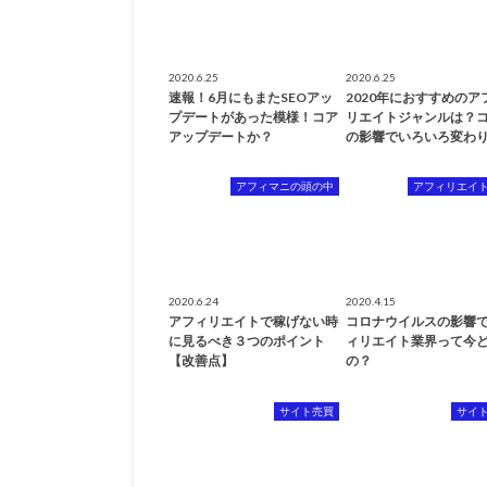
2020.6.25
2020.6.25
速報！6月にもまたSEOアッ
2020年におすすめのア
プデートがあった模様！コア
リエイトジャンルは？
アップデートか？
の影響でいろいろ変わり
アフィマニの頭の中
アフィリエイ
2020.6.24
2020.4.15
アフィリエイトで稼げない時
コロナウイルスの影響
に見るべき３つのポイント
ィリエイト業界って今
【改善点】
の？
サイト売買
サイ