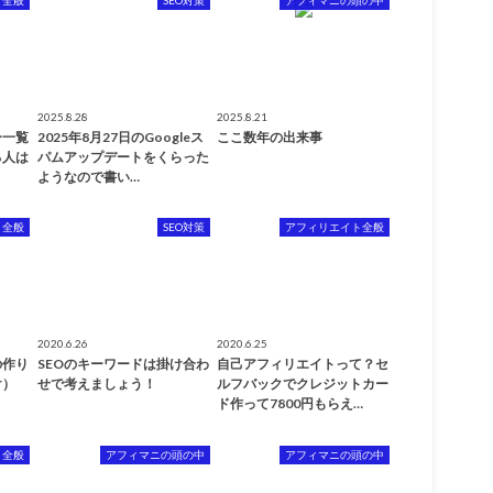
2025.8.28
2025.8.21
ー一覧
2025年8月27日のGoogleス
ここ数年の出来事
る人は
パムアップデートをくらった
ようなので書い…
ト全般
SEO対策
アフィリエイト全般
2020.6.26
2020.6.25
の作り
SEOのキーワードは掛け合わ
自己アフィリエイトって？セ
け）
せで考えましょう！
ルフバックでクレジットカー
ド作って7800円もらえ…
ト全般
アフィマニの頭の中
アフィマニの頭の中