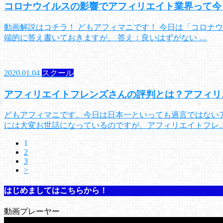
コロナウイルスの影響でアフィリエイト業界って今
動画解説はコチラ！ どもアフィマニです！ 今日は「コロナ
端的に答え書いておきますが、 答え：良いはずがない …
2020.01.04
スクール
アフィリエイトフレンズさんの評判とは？アフィリ
どもアフィマニです。今日は日本一といっても過言ではない
には大変お世話になっているのですが、アフィリエイトフレ
1
2
3
>
はじめましてはこちらから！
動画プレーヤー