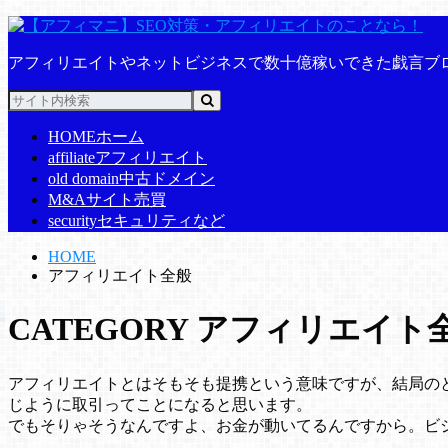
アフィリエイトやネットビジネスで数十億稼いできた戯言ブ
HOME
ホーム
affiliate
アフィリエイト
old domain
中古ドメイン
M&A
サイト売買
security
セキュリティなど
HOME
アフィリエイト全般
CATEGORY
アフィリエイト
アフィリエイトとはそもそも提携という意味ですが、結局の
じように取引ってことになると思います。
でもそりゃそうなんですよ、お金が動いてるんですから。ビ