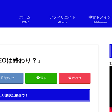
ホーム
アフィリエイト
中古ドメイン
HOME
affiliate
old domain
」
SEOは終わり？」
はてブ
Pocket
送る
しい解説は動画で！