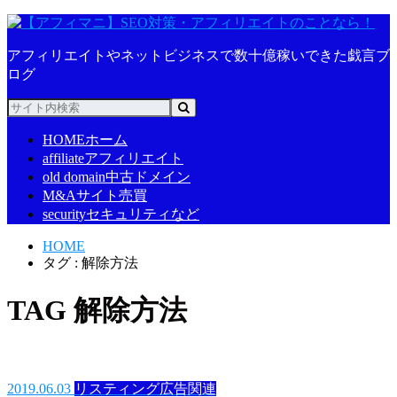
アフィリエイトやネットビジネスで数十億稼いできた戯言ブ
ログ
HOME
ホーム
affiliate
アフィリエイト
old domain
中古ドメイン
M&A
サイト売買
security
セキュリティなど
HOME
タグ : 解除方法
TAG
解除方法
2019.06.03
リスティング広告関連