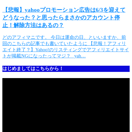
【悲報】yahooプロモーション広告は6/3を迎えて
どうなった？と思ったらまさかのアカウント停
止！解除方法はあるの？
どのアフィマニです。 今日は運命の日、といいますか、前
回のこちらの記事でも書いていたように 【悲報！アフィリ
エイト終了？】Yahoo!のリスティングでアフィリエイトサイ
トが掲載NGになったってマジ？ yah…
はじめましてはこちらから！
動
画
プ
レ
ー
ヤ
ー