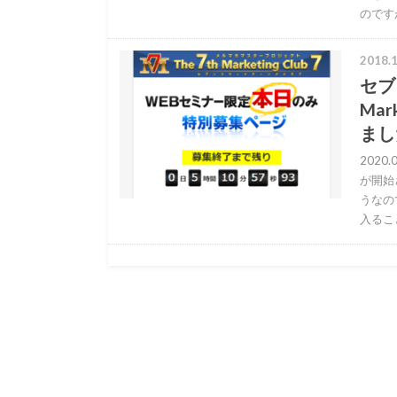
のです
2018.1
セブ
Ma
まし
202
が開始
うなの
入るこ