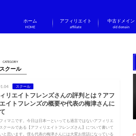
ホーム
アフィリエイト
中古ドメイン
HOME
affiliate
old domain
CATEGORY
スクール
1.04
スクール
ィリエイトフレンズさんの評判とは？アフ
エイトフレンズの概要や代表の梅津さんに
て
フィマニです。今日は日本一といっても過言ではないアフィリエ
スクールである【アフィリエイトフレンズさん】について書いて
いと思います。僕も代表の梅津さんには大変お世話になっている