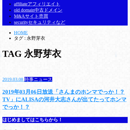
affiliate
アフィリエイト
old domain
中古ドメイン
M&A
サイト売買
security
セキュリティなど
HOME
タグ : 永野芽衣
TAG
永野芽衣
2019.03.08
時事ニュース
2019年03月06日放送「さんまのホンマでっか！？
TV」にALISAの河井大志さんが出てたってホンマ
でっか！？
はじめましてはこちらから！