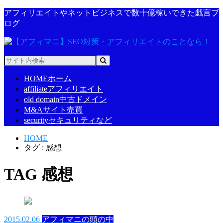
アフィリエイトやネットビジネスで数十億稼いできた戯言ブ
ログ
HOME
ホーム
affiliate
アフィリエイト
old domain
中古ドメイン
M&A
サイト売買
security
セキュリティなど
HOME
タグ : 感想
TAG
感想
2015.02.06
アフィマニの頭の中