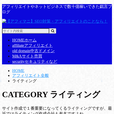
アフィリエイトやネットビジネスで数十億稼いできた戯言ブ
ログ
HOME
ホーム
affiliate
アフィリエイト
old domain
中古ドメイン
M&A
サイト売買
security
セキュリティなど
HOME
アフィリエイト全般
ライティング
CATEGORY
ライティング
サイト作成で１番重要になってくるライティングですが、最
近ではライティング作成会社も有名ですよね。