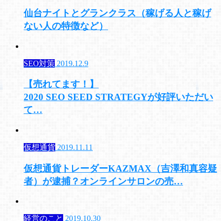
仙台ナイトとグランクラス（稼げる人と稼げ
ない人の特徴など）
SEO対策
2019.12.9
【売れてます！】
2020 SEO SEED STRATEGYが好評いただい
て…
仮想通貨
2019.11.11
仮想通貨トレーダーKAZMAX（吉澤和真容疑
者）が逮捕？オンラインサロンの売…
経営のこと
2019.10.30