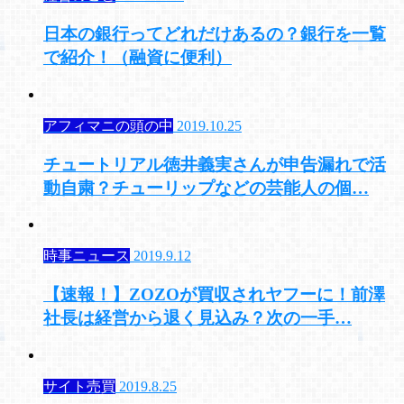
日本の銀行ってどれだけあるの？銀行を一覧
で紹介！（融資に便利）
アフィマニの頭の中
2019.10.25
チュートリアル徳井義実さんが申告漏れで活
動自粛？チューリップなどの芸能人の個…
時事ニュース
2019.9.12
【速報！】ZOZOが買収されヤフーに！前澤
社長は経営から退く見込み？次の一手…
サイト売買
2019.8.25