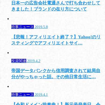
日本一の広告会社電通さんで打ち合わせして
きました！ブランドの在り方について
時事ニュース
2019.5.8
【悲報！アフィリエイト終了？】Yahoo!のリ
スティングでアフィリエイトサイ…
投資関連
2019.4.2
帝国データバンクから信用調査されて結局自
分がやっちゃった話。その他日常生活に…
時事ニュース
2019.4.1
【令和ドメイン協奏曲！】新元号発表日、令