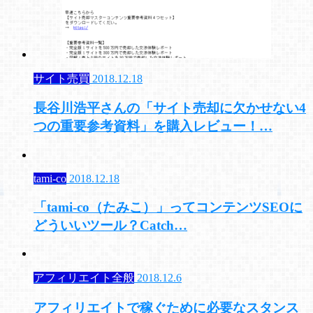
サイト売買
2018.12.18
長谷川浩平さんの「サイト売却に欠かせない4
つの重要参考資料」を購入レビュー！…
tami-co
2018.12.18
「tami-co（たみこ）」ってコンテンツSEOに
どういいツール？Catch…
アフィリエイト全般
2018.12.6
アフィリエイトで稼ぐために必要なスタンス