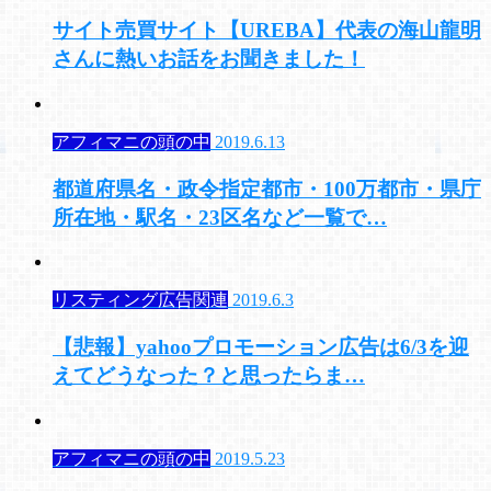
サイト売買サイト【UREBA】代表の海山龍明
さんに熱いお話をお聞きました！
アフィマニの頭の中
2019.6.13
都道府県名・政令指定都市・100万都市・県庁
所在地・駅名・23区名など一覧で…
リスティング広告関連
2019.6.3
【悲報】yahooプロモーション広告は6/3を迎
えてどうなった？と思ったらま…
アフィマニの頭の中
2019.5.23