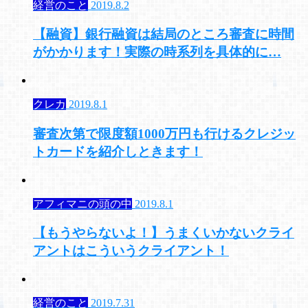
経営のこと
2019.8.2
【融資】銀行融資は結局のところ審査に時間
がかかります！実際の時系列を具体的に…
クレカ
2019.8.1
審査次第で限度額1000万円も行けるクレジッ
トカードを紹介しときます！
アフィマニの頭の中
2019.8.1
【もうやらないよ！】うまくいかないクライ
アントはこういうクライアント！
経営のこと
2019.7.31