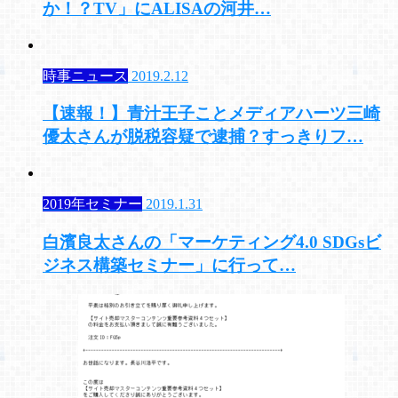
か！？TV」にALISAの河井…
時事ニュース
2019.2.12
【速報！】青汁王子ことメディアハーツ三崎
優太さんが脱税容疑で逮捕？すっきりフ…
2019年セミナー
2019.1.31
白濱良太さんの「マーケティング4.0 SDGsビ
ジネス構築セミナー」に行って…