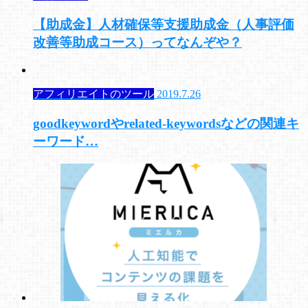
【助成金】人材確保等支援助成金（人事評価
改善等助成コース）ってなんぞや？
アフィリエイトのツール
2019.7.26
goodkeywordやrelated-keywordsなどの関連キ
ーワード…