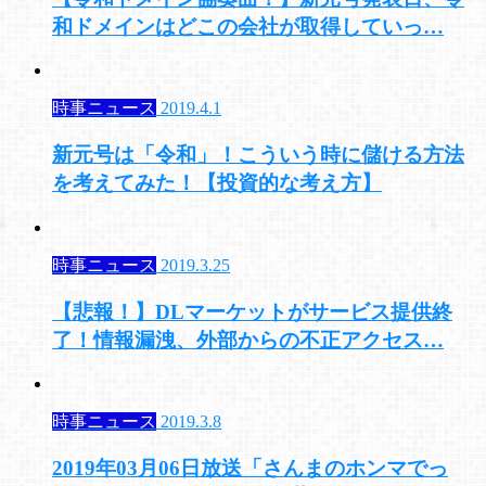
和ドメインはどこの会社が取得していっ…
時事ニュース
2019.4.1
新元号は「令和」！こういう時に儲ける方法
を考えてみた！【投資的な考え方】
時事ニュース
2019.3.25
【悲報！】DLマーケットがサービス提供終
了！情報漏洩、外部からの不正アクセス…
時事ニュース
2019.3.8
2019年03月06日放送「さんまのホンマでっ