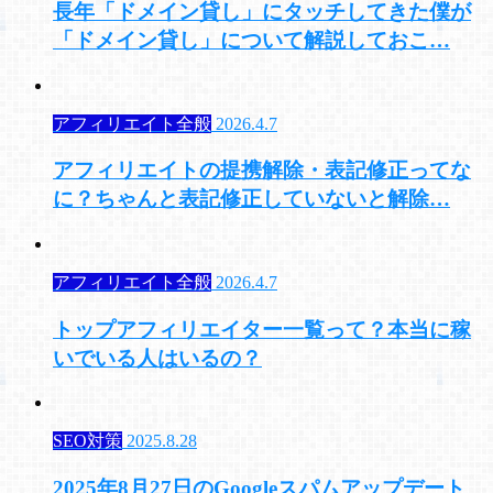
長年「ドメイン貸し」にタッチしてきた僕が
「ドメイン貸し」について解説しておこ…
アフィリエイト全般
2026.4.7
アフィリエイトの提携解除・表記修正ってな
に？ちゃんと表記修正していないと解除…
アフィリエイト全般
2026.4.7
トップアフィリエイター一覧って？本当に稼
いでいる人はいるの？
SEO対策
2025.8.28
2025年8月27日のGoogleスパムアップデート