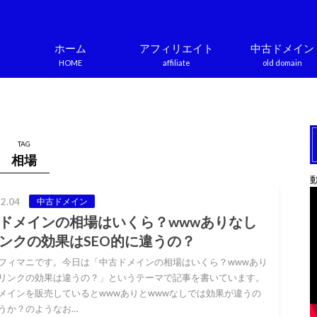
ホーム
アフィリエイト
中古ドメイン
HOME
affiliate
old domain
TAG
相場
2.04
中古ドメイン
ドメインの相場はいくら？wwwありなし
ンクの効果はSEO的に違うの？
フィマニです。今日は「中古ドメインの相場はいくら？wwwあり
リンクの効果は違うの？」というテーマで記事を書いています。
メインを販売しているとwwwありとwwwなしでは効果が違うの
うか？のようなお…