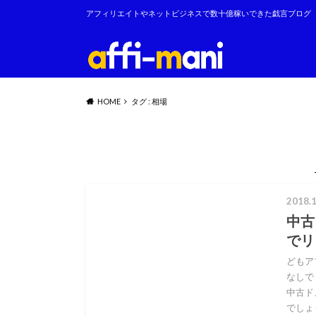
アフィリエイトやネットビジネスで数十億稼いできた戯言ブログ
HOME
タグ : 相場
2018.1
中古
でリ
どもア
なしで
中古ド
でしょ