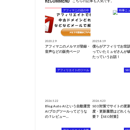
RECOMMEND
こちらの記事も人気です。
アフィマニの頭の中
時事ニ
2020.2.9
2025.8.19
アフィマニのメルマガ登録・
僕らがアフィリでお世
音声などの販売ページ
っていたミュゼさんが
たっていうお話！
アフィリエイトのツール
SE
2026.5.22
2026.4.23
Blog Auto AIという自動運営
SEO対策でサイトの更
AIブログツールってどうな
度・更新履歴はどれく
の？レビュー…
要？【SEO対策】
アフィリエイト全般
SE