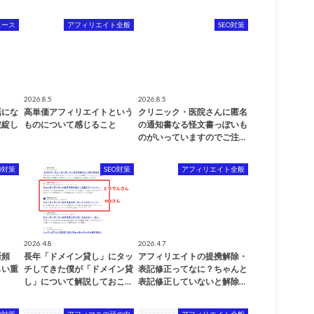
ュース
アフィリエイト全般
SEO対策
2026.8.5
2026.8.5
話にな
高単価アフィリエイトという
クリニック・医院さんに匿名
破綻し
ものについて感じること
の通知書なる怪文書っぽいも
のがいっていますのでご注…
O対策
SEO対策
アフィリエイト全般
2026.4.8
2026.4.7
新頻
長年「ドメイン貸し」にタッ
アフィリエイトの提携解除・
らい重
チしてきた僕が「ドメイン貸
表記修正ってなに？ちゃんと
し」について解説しておこ…
表記修正していないと解除…
O対策
アフィマニの頭の中
アフィリエイト全般