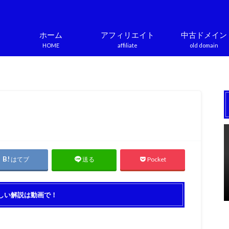
ホーム
アフィリエイト
中古ドメイン
HOME
affiliate
old domain
はてブ
Pocket
送る
しい解説は動画で！