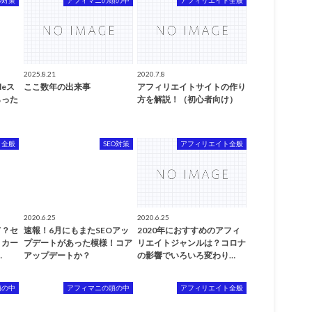
2025.8.21
2020.7.8
leス
ここ数年の出来事
アフィリエイトサイトの作り
らった
方を解説！（初心者向け）
ト全般
SEO対策
アフィリエイト全般
2020.6.25
2020.6.25
て？セ
速報！6月にもまたSEOアッ
2020年におすすめのアフィ
トカー
プデートがあった模様！コア
リエイトジャンルは？コロナ
…
アップデートか？
の影響でいろいろ変わり…
頭の中
アフィマニの頭の中
アフィリエイト全般