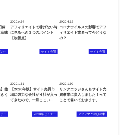
2020.6.24
2020.4.15
円稼
アフィリエイトで稼げない時
コロナウイルスの影響でアフ
は意味
に見るべき３つのポイント
ィリエイト業界って今どうな
【改善点】
の？
頭の中
サイト売買
サイト売買
2020.1.31
2020.1.30
業】働
【2020年版】サイト売買市
リンクエッジさんもサイト売
大きく
場に強力な会社が４社が入っ
買事業に参入しました！って
てきたので、一旦ここい…
ことで書いておきます。
ミナー
2020年セミナー
アフィマニの頭の中