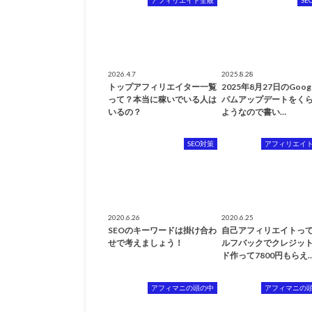
2026.4.7
2025.8.28
トップアフィリエイター一覧
2025年8月27日のGoog
って？本当に稼いでいる人は
パムアップデートをく
いるの？
ようなので書い…
SEO対策
アフィリエイ
2020.6.26
2020.6.25
SEOのキーワードは掛け合わ
自己アフィリエイトっ
せで考えましょう！
ルフバックでクレジッ
ド作って7800円もらえ
アフィマニの頭の中
アフィマニの