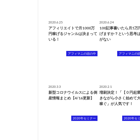
2020.6.25
2020.6.24
アフィリエイトで月1000万
100記事書いたら月5万
円稼げるジャンルは決まって
げますか？という思考
いる！
がない
アフィマニの頭の中
アフィマニの
2020.3.3
2020.2.1
新型コロナウイルスによる倒
増刷決定！「【０円起
産情報まとめ【4/16更新】
きながら小さく始めて
稼ぐ」が人気です！
2020年セミナー
2020年セ