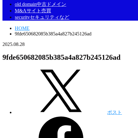
old domain
中古ドメイン
M&A
サイト売買
security
セキュリティなど
HOME
9fde650682085b385a4a827b245126ad
2025.08.28
9fde650682085b385a4a827b245126ad
ポスト