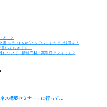
じること
文書っぽいものがいっていますのでご注意を！
で書いておきます！
件について！情報商材？高単価アフィって？
。
ビジネス構築セミナー」に行って…