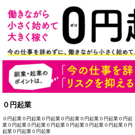
０円起業
０円起業０円起業０円起業０円起業０円起業０円起業０円起
業０円起業０円起業０円起業０円起業０円起業０円起業０円
起業０円起業０円起業