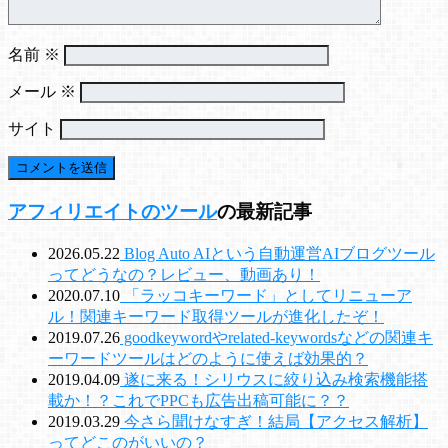
名前
※
メール
※
サイト
アフィリエイトのツール
の最新記事
2026.05.22
Blog Auto AIという自動運営AIブログツール
ってどうなの？レビュー、動画あり！
2020.07.10
「ラッコキーワード」としてリニューア
ル！関連キーワード取得ツールが進化したぞ！
2019.07.26
goodkeywordやrelated-keywordsなどの関連キ
ーワードツールはどのように使えば効果的？
2019.04.09
遂に来る！シリウスに絞り込み検索機能搭
載か！？これでPPCも広告出稿可能に？？
2019.03.29
今さら聞けなすぎ！結局【アクセス解析】
ってどこのがいいの？