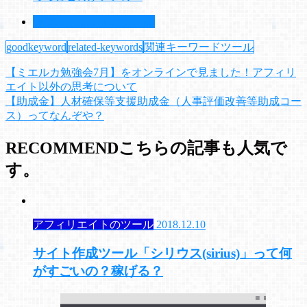
アフィリエイトのツール
goodkeyword
related-keywords
関連キーワードツール
【ミエルカ勉強会7月】をオンラインで見ました！アフィリ
エイト以外の思考について
【助成金】人材確保等支援助成金（人事評価改善等助成コー
ス）ってなんぞや？
RECOMMEND
こちらの記事も人気で
す。
アフィリエイトのツール
2018.12.10
サイト作成ツール「シリウス(sirius)」って何
がすごいの？稼げる？