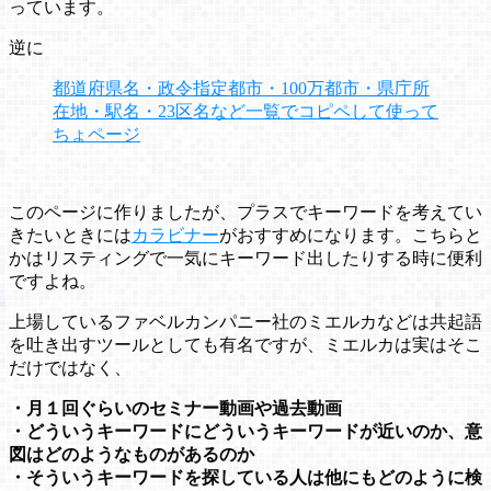
っています。
逆に
都道府県名・政令指定都市・100万都市・県庁所
在地・駅名・23区名など一覧でコピペして使って
ちょページ
このページに作りましたが、プラスでキーワードを考えてい
きたいときには
カラビナー
がおすすめになります。こちらと
かはリスティングで一気にキーワード出したりする時に便利
ですよね。
上場しているファベルカンパニー社のミエルカなどは共起語
を吐き出すツールとしても有名ですが、ミエルカは実はそこ
だけではなく、
・月１回ぐらいのセミナー動画や過去動画
・どういうキーワードにどういうキーワードが近いのか、意
図はどのようなものがあるのか
・そういうキーワードを探している人は他にもどのように検