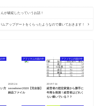
さんが破綻したっていうお話！
gleスパムアップデートをくらったようなので書いておきます！
頭の中
アフィマニの頭の中
アフィマニの頭の中
2020.2.6
2019.7.16
たい方
seowinner2020【完全版】
経営者の想定家賃から勝手に
納品ファイル
年商を推測！経営者はどれく
らい稼いでいる？？