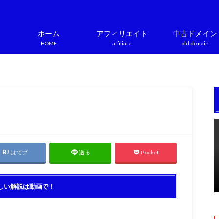
ホーム
アフィリエイト
中古ドメイン
HOME
affiliate
old domain
はてブ
Pocket
送る
しい解説は動画で！