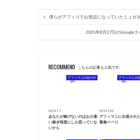
僕らがアフィリでお世話になっていたミュゼ
2025年8月27日のGoo
RECOMMEND
こちらの記事も人気です。
アフィマニの頭の中
アフィマニの
2014.1.7
2019.3.26
あなたが稼げないのはお小遣
アフィマニに出資され
い稼ぎ程度にしか思っていな
募集ページ
いから