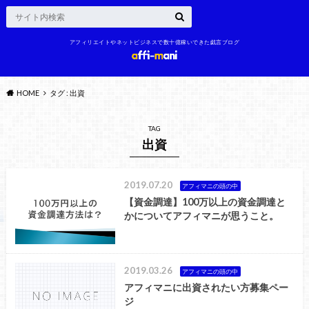
アフィリエイトやネットビジネスで数十億稼いできた戯言ブログ
HOME
タグ : 出資
TAG
出資
2019.07.20
アフィマニの頭の中
【資金調達】100万以上の資金調達と
かについてアフィマニが思うこと。
2019.03.26
アフィマニの頭の中
アフィマニに出資されたい方募集ペー
ジ