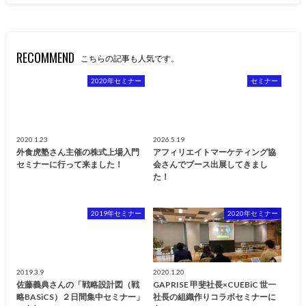
RECOMMEND
こちらの記事も人気です。
2020年セミナー
セミナー
2020.1.23
2026.5.19
外食虎塾さん主催の株式上場入門
アフィリエイトマーケティング協
セミナーに行って来ました！
会さんでブース出展してきまし
た！
2019年セミナー
2020年セミナー
2019.3.9
2020.1.20
佐藤義典さんの「戦略設計図（戦
GAPRISE 甲斐社長×CUEBiC 世一
略BASiCS）２日間集中セミナー」
社長の組織作りコラボセミナーに