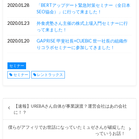
2020.01.28
「BERTアップデート緊急対策セミナー（全日本
SEO協会）」に行って来ました！
2020.01.23
外食虎塾さん主催の株式上場入門セミナーに行
って来ました！
2020.01.20
GAPRISE 甲斐社長×CUEBiC 世一社長の組織作
りコラボセミナーに参加してきました！
セミナー
セミナー
レントラックス
【速報】UREBAさん自体が事業譲渡？運営会社はあの会社
に！？
僕らがアフィリでお世話になっていたミュゼさんが破綻した
っていうお話！