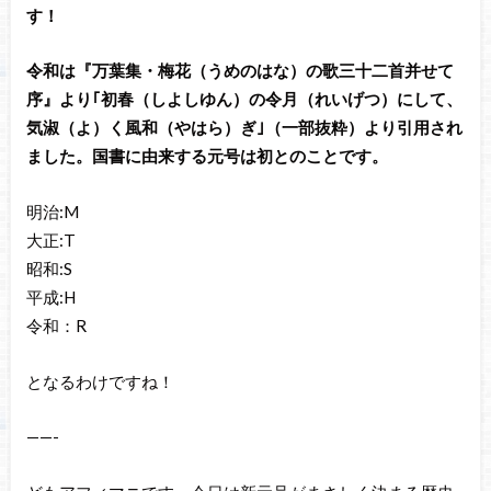
す！
令和は『万葉集・梅花（うめのはな）の歌三十二首并せて
序』より｢初春（しよしゆん）の令月（れいげつ）にして、
気淑（よ）く風和（やはら）ぎ｣（一部抜粋）より引用され
ました。国書に由来する元号は初とのことです。
明治:M
大正:T
昭和:S
平成:H
令和：R
となるわけですね！
——-