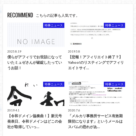
RECOMMEND
こちらの記事も人気です。
時事ニュース
時事ニュース
2025.8.19
2019.5.8
僕らがアフィリでお世話になって
【悲報！アフィリエイト終了？】
いたミュゼさんが破綻したってい
Yahoo!のリスティングでアフィリ
うお話！
エイトサイ…
時事ニュース
時事ニュース
2019.4.1
2020.7.6
【令和ドメイン協奏曲！】新元号
「メルカリ事務所サービス有效期
発表日、令和ドメインはどこの会
限切になります」というメールは
社が取得していっ…
スパムの恐れがあ…