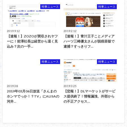
時事ニュース
時事ニュース
2019.9.12
2019.2.12
【速報！】ZOZOが買収されヤフ
【速報！】青汁王子ことメディア
ーに！前澤社長は経営から退く見
ハーツ三崎優太さんが脱税容疑で
込み？次の一手…
逮捕？すっきりフ…
時事ニュース
時事ニュース
2019.3.8
2019.3.25
2019年03月06日放送「さんまの
【悲報！】DLマーケットがサービ
ホンマでっか！？TV」にALISAの
ス提供終了！情報漏洩、外部から
河井…
の不正アクセス…